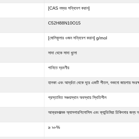
[CAS নম্বর সন্নিবেশ করান]
C52H88N10O15
[মোলিকুলার ওজন সন্নিবেশ করান] g/mol
সাদা থেকে সাদা ধুলো
পানিতে দ্রবণীয়
হালকা এবং আর্দ্রতা থেকে দূরে একটি শীতল, শুকনো জায়গায় সংরক
প্রস্তাবিত সঞ্চয়স্থান অবস্থায় স্থিতিশীল
আক্রমণাত্মক অ্যাসপারগিলোসিস এবং ক্যান্ডিমিয়া চিকিৎসার জন্য অ্যা
≥ ৯৮%