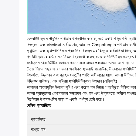
হংকবাইই ক্যাসপোফুঙ্গিন পাউডার উপস্থাপন করেছে, এটি একটি শক্তিশালী অ্যান্টিফঙ
বিশুদ্ধতা এবং কার্যকারিতা সর্বোচ্চ মান, আমাদের Caspofungin পাউডার ফার্মাসি
ক্যান্ডিডা এবং অ্যাস্পারগিলাস প্রজাতির বিরুদ্ধে এর বিস্তৃত কার্যকারিতা দিয়ে, আ
প্রতিটা ব্যাচের কঠোর মান নিয়ন্ত্রণ ব্যবস্থা রয়েছে যাতে ফার্মাসিউটিক্যাল-গ্রে
সর্বোত্তম থেরাপিউটিক ফলাফল প্রদান এবং যাদের প্রয়োজন তাদের আশা প্রদান
চীনের সিয়ান শহরে সদর দফতর অবস্থিত হংকবাঈ বায়োটেক, উচ্চমানের ফার্মাসিউটিক
উৎকর্ষতা, উদ্ভাবন এবং গ্রাহক সন্তুষ্টির প্রতি অঙ্গীকারের সাথে, আমরা উদ্ভিদ ন
উদ্ভিজ্জ পাউডার, এবং সক্রিয় ফার্মাসিউটিক্যাল উপাদান (এপিআই) ।
আমাদের অত্যাধুনিক উত্পাদন সুবিধা এবং কঠোর মান নিয়ন্ত্রণ প্রক্রিয়া নিশ্চিত কর
আমরা স্বাস্থ্যসেবা পেশাদারদের ক্ষমতায়ন এবং মান এবং উদ্ভাবনের অবিচল সাধ
প্রিমিয়াম উপাদানগুলির জন্য যা একটি পার্থক্য তৈরি করে।
বেসিক প্যারামিটার
প্যারামিটার
পণ্যের নাম