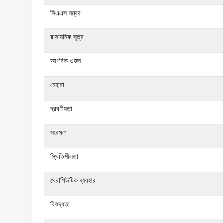
সিএএস নম্বর
রাসায়নিক সূত্র
আণবিক ওজন
চেহারা
দ্রবণীয়তা
সংরক্ষণ
স্থিতিশীলতা
থেরাপিউটিক ব্যবহার
বিশুদ্ধতা