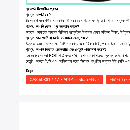
প্রায়শই জিজ্ঞাসিত প্রশ্ন
প্রশ্ন: আপনি কে?
উঃ আমরা হংকবাইয়ী বায়োটেক, চীনের সিয়ান শহরে অবস্থিত। আমরা বিশ্বব্যাপী 
প্রশ্ন: আপনি কোন পণ্য সরবরাহ করেন?
উত্তরঃ আমাদের অফারে বিভিন্ন প্রাকৃতিক উপাদান যেমন উদ্ভিদ নির্যাস, উদ্ভিজ
প্রশ্ন: কেন আমি হংকবাঈ বায়োটেক বেছে নেব?
উত্তরঃ আমরা গুণগত মান নিশ্চিতকরণকে অগ্রাধিকার দিই, প্রাক-উত্পাদন থেকে চূড়ান
প্রশ্ন: আপনি কিভাবে ডেলিভারি এবং পেমেন্ট পরিচালনা করেন?
ডেলিভারিঃ আমরা FOB শর্তে কাজ করি, আপনাকে শিপিংয়ের ব্যবস্থাগুলির উপর নিয
পেমেন্ট: আমরা টি/টি এবং আলিবাবার মতো নিরাপদ পদ্ধতির মাধ্যমে ইউএসডি এবং ই
Tags:
CAS 503612-47-3 API Apixaban পাউডার
ফার্মাসিউটিক্য