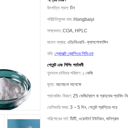
উৎপত্তি স্থল:
চীন
পরিচিতিমুলক নাম:
Hongbaiyi
সাক্ষ্যদান:
COA, HPLC
মডেল নম্বার:
এইচবিওয়াই- ক্যাসপোফাঙ্গিন
নথি:
প্রোডাক্ট ব্রোশিওর পিডিএফ
পেমেন্ট এবং শিপিং শর্তাবলী
ন্যূনতম চাহিদার পরিমাণ:
১ কেজি
মূল্য:
আলোচনা সাপেক্ষে
প্যাকেজিং বিবরণ:
25 কেজি/ব্যাগ বা গ্রাহকের প্যাকিং নি
ডেলিভারি সময়:
3 ~ 5 দিন, পেমেন্ট প্রাপ্তির পরে
পরিশোধের শর্ত:
টি/টি, ওয়েস্টার্ন ইউনিয়ন, মানিগ্রাম