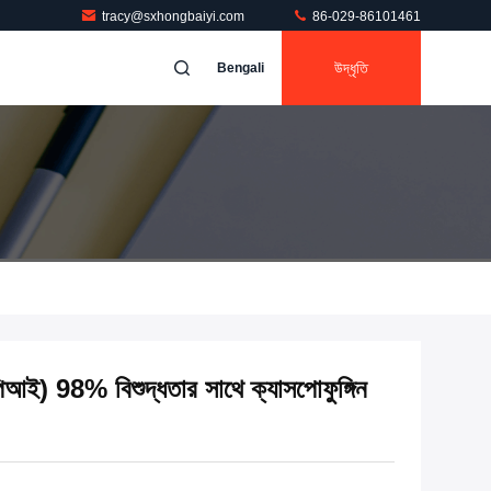
tracy@sxhongbaiyi.com
86-029-86101461
উদ্ধৃতি
Bengali
 (এপিআই) 98% বিশুদ্ধতার সাথে ক্যাসপোফুঙ্গিন