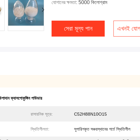
যোগানের ক্ষমতা:
5000 কিলোগ্রাম
সেরা মূল্য পান
এখনই যোগ
 উপাদান ক্যাসপোফুঙ্গিন পাউডার
রাসায়নিক সূত্র:
C52H88N10O15
স্থিতিশীলতা:
সুপারিশকৃত সঞ্চয়স্থানের শর্তে স্থিতিশীল