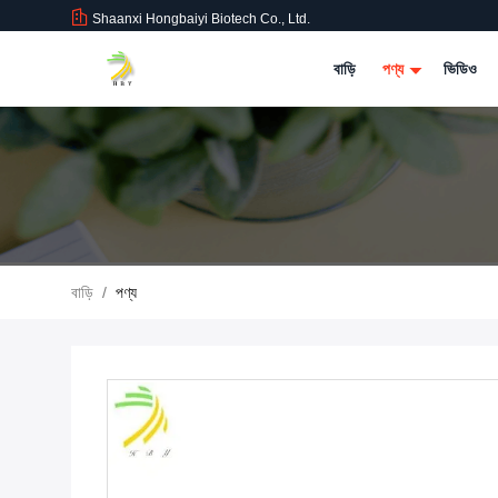
Shaanxi Hongbaiyi Biotech Co., Ltd.
বাড়ি
পণ্য
ভিডিও
বাড়ি
/
পণ্য