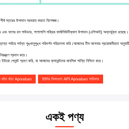
শীর্ষ স্তরের উপাদান সরবরাহ করতে বিশেষজ্ঞ।
্জ এবং ফলের রস পাউডার, পাশাপাশি সক্রিয় ফার্মাসিউটিক্যাল উপাদান (এপিআই) অন্তর্ভুক্ত রয়েছে।
্ত পর্যায়ে পর্যন্ত পুঙ্খানুপুঙ্খ পরিদর্শন পরিচালনা করি।আমাদের টিম আপনার প্রয়োজনীয়তা অনুযায়
়ন্ত্রণ প্রদান করে।
উরো পেমেন্ট গ্রহণ করি, যা আমাদের ক্লায়েন্টদের মানসিক শান্তি নিশ্চিত করে।
াল কাঁচা গুঁড়া Apixaban
99% বিশুদ্ধতা API Apixaban পাউডার
একই পণ্য