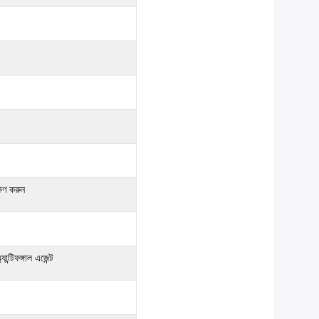
্ষণ করুন
ন্টিফঙ্গাল এজেন্ট