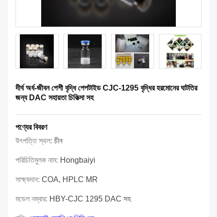
দীর্ঘ অর্ধ-জীবন পেশী বৃদ্ধি পেপটাইড CJC-1295 বৃদ্ধির হরমোনের ঘাটতির
জন্য DAC সহায়তা চিকিত্সা সহ
পণ্যের বিবরণ
উৎপত্তি স্থল:
চীন
পরিচিতিমুলক নাম:
Hongbaiyi
সাক্ষ্যদান:
COA, HPLC MR
মডেল নম্বার:
HBY-CJC 1295 DAC সহ