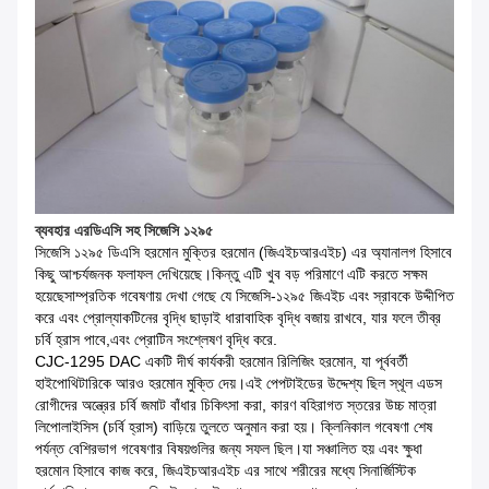
ব্যবহার
এর
ডিএসি সহ সিজেসি ১২৯৫
সিজেসি ১২৯৫ ডিএসি হরমোন মুক্তির হরমোন (জিএইচআরএইচ) এর অ্যানালগ হিসাবে
কিছু আশ্চর্যজনক ফলাফল দেখিয়েছে।কিন্তু এটি খুব বড় পরিমাণে এটি করতে সক্ষম
হয়েছেসাম্প্রতিক গবেষণায় দেখা গেছে যে সিজেসি-১২৯৫ জিএইচ এবং স্রাবকে উদ্দীপিত
করে এবং প্রোল্যাকটিনের বৃদ্ধি ছাড়াই ধারাবাহিক বৃদ্ধি বজায় রাখবে, যার ফলে তীব্র
চর্বি হ্রাস পাবে,এবং প্রোটিন সংশ্লেষণ বৃদ্ধি করে.
CJC-1295 DAC একটি দীর্ঘ কার্যকরী হরমোন রিলিজিং হরমোন, যা পূর্ববর্তী
হাইপোথিটারিকে আরও হরমোন মুক্তি দেয়।এই পেপটাইডের উদ্দেশ্য ছিল স্থূল এডস
রোগীদের অন্ত্রের চর্বি জমাট বাঁধার চিকিৎসা করা, কারণ বহিরাগত স্তরের উচ্চ মাত্রা
লিপোলাইসিস (চর্বি হ্রাস) বাড়িয়ে তুলতে অনুমান করা হয়। ক্লিনিকাল গবেষণা শেষ
পর্যন্ত বেশিরভাগ গবেষণার বিষয়গুলির জন্য সফল ছিল।যা সঞ্চালিত হয় এবং ক্ষুধা
হরমোন হিসাবে কাজ করে, জিএইচআরএইচ এর সাথে শরীরের মধ্যে সিনার্জিস্টিক