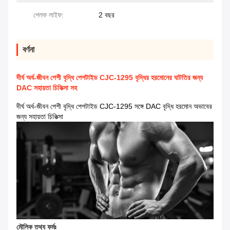
শেলফ লাইফ:
2 বছর
বর্ণনা
দীর্ঘ অর্ধ-জীবন পেশী বৃদ্ধি পেপটাইড CJC-1295 বৃদ্ধির হরমোনের ঘাটতির জন্য
DAC সহায়তা চিকিত্সা সহ
দীর্ঘ অর্ধ-জীবন পেশী বৃদ্ধি পেপটাইড CJC-1295 সঙ্গে DAC বৃদ্ধি হরমোন অভাবের
জন্য সহায়তা চিকিত্সা
মৌলিক তথ্য ফর্মঃ