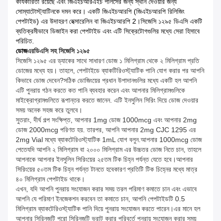
কার্যকারিতা রয়েছে এবং জিএইচআরএইচ পালসের জন্য স্থান দেওয়ার জন্য
সোম্যাটোস্ট্যাটিনকে দমন করে। একটি জিএইচআরপি (জিএইচআরপি রিলিজিং
পেপটাইড) এর উদাহরণ হেক্সারেলিন বা জিএইচআরপি 2।সিজেসি ১২৯৫ ডিএসি একটি
ব্যতিক্রমীভাবে ডিজাইন করা পেপটাইড এবং এটি সিক্রেটোগগুলির মধ্যে সেরা হিসাবে
পরিচিত.
ডোজ
এর
ডিএসি সহ সিজেসি ১২৯৫
সিজেসি ১২৯৫ এর ড্যাকের সাথে সাধারণ ডোজ ১ মিলিগ্রাম থেকে ২ মিলিগ্রাম প্রতি
ডোজের মধ্যে হয়। তাহলে, পেপটাইডে ব্যাকটিরিওস্ট্যাটিক পানি যোগ করার পর আপনি
কিভাবে ডোজ দেবেন?সঠিক ডোজিংয়ের প্রধান উপাদানগুলির মধ্যে একটি হল আপনি
এটি পুনরায় গঠন করতে কত পানি ব্যবহার করেন এবং আপনার মিলিগ্রামগুলিকে
মাইক্রোগ্রামগুলিতে রূপান্তর করতে জানেন. এটি ইনসুলিন সিরিং দিয়ে ডোজ দেওয়ার
সময় অনেক সহজ করে তুলবে।
সুতরাং, দীর্ঘ গল্প সংক্ষিপ্ত, আপনার 1mg ডোজ 1000mcg এবং আপনার 2mg
ডোজ 2000mcg পরিণত হয়. তারপর, আপনি আপনার 2mg CJC 1295 এর
2mg Vial মধ্যে ব্যাকটেরিওস্ট্যাটিক 1mL যোগ বলুন.আপনার 1000mcg ডোজ
পেতেযদি আপনি ২ মিলিগ্রাম বা ২০০০ মিলিগ্রাম এর উচ্চতর ডোজ নিতে চান, তাহলে
আপনাকে আপনার ইনসুলিন সিরিংয়ের ২৫তম টিক চিহ্ন পর্যন্ত যেতে হবে।আপনার
সিরিংয়ের ৫০তম টিক চিহ্ন পর্যন্ত টানতে হবেকারণ প্রতিটি টিক চিহ্নের মধ্যে মাত্র
৪০ মিলিগ্রাম পেপটাইড থাকে।
এখন, যদি আপনি পুনরায় সংযোজন করার সময় তরল পরিমাণ কমাতে চান এবং এভাবে
আপনি যে পরিমাণ ইনজেকশন করবেন তা কমাতে চান, আপনি পেপটাইডটি 0.5
মিলিগ্রাম ব্যাকটেরিওস্ট্যাটিক পানি দিয়ে পুনরায় সংযোজন করতে পারেন।এর মানে হল
আপনার সিরিনজটি পুরো সিরিনজটি ভরাট করার পরিবর্তে পুনরায় সংযোজন করার সময়