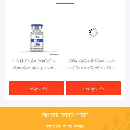
H.G.H 191AA (সোমাট্রপিন)
99% এইচপিএলসি হিউম্যান গ্রোথ
99%
লাইওফ্লাইজড পাউডার, গবেষণা
পেপটাইডস হোয়াইট পাউডার 10mg/
পে
গ্রেড
vial BPC 157 পেপটাইড
জন্
সেরা মূল্য পান
সেরা মূল্য পান
আপনার তদন্ত পাঠান
অনুগ্রহ করে আপনার অনুরোধ 