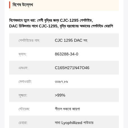
বিশেষ উল্লেখ
বিশেষভাবে তুলে ধরা:
পেশী বৃদ্ধির জন্য CJC-1295 পেপটাইড
,
DAC চিকিৎসার সাথে CJC-1295
,
বৃদ্ধি হরমোনের অভাবের পেপটাইড থেরাপি
পেপটাইডের নাম:
CJC 1295 DAC সহ
ক্যাস:
863288-34-0
এমএফ:
C165H271N47O46
মেগাওয়াট:
৩৩৬৭.৮৯
সূক্ষ্মতা:
>99%
স্টোরেজ:
শীতল শুকনো জায়গা
চেহারা:
সাদা Lyophillized পাউডার