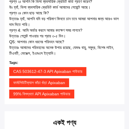
প্রশ্ন ২ঃ আপনি কি ভিসা ব্যবসায়িক ক্রেডিট কার্ড গ্রহণ করেন?
উঃ হ্যাঁ, ভিসা ব্যবসায়িক ক্রেডিট কার্ড আমাদের পেমেন্টে আছে।
প্রশ্ন ৩ঃ কোন ছাড় আছে কি?
উত্তরঃ হ্যাঁ, আপনি যদি বড় পরিমাণ কিনতে চান তবে আমরা আপনার জন্য আরও ভাল
দাম দিতে পারি।
প্রশ্ন 4: আমি অর্ডার করলে আমার কতক্ষণ সময় লাগবে?
উত্তরঃ পেমেন্ট পাওয়ার পর প্রায় ৩-৫ দিন।
Q5: আপনার কোন ধরনের পরিবহন আছে?
উত্তরঃ আমাদের পরিবহনের অনেক উপায় রয়েছে, যেমনঃ বায়ু, সমুদ্র, বিশেষ লাইন,
টিএনটি, ফেডেক্স, ইএমএস ইত্যাদি।
Tags:
CAS 503612-47-3 API Apixaban পাউডার
ফার্মাসিউটিক্যাল কাঁচা গুঁড়া Apixaban
99% বিশুদ্ধতা API Apixaban পাউডার
একই পণ্য