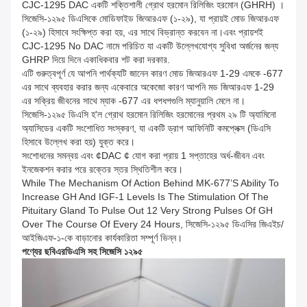
CJC-1295 DAC একটি শক্তিশালী গ্রোথ হরমোন রিলিজিং হরমোন (GHRH) ।
সিজেসি-১২৯৫ ডিএসিকে মোডিফাইড জিআরএফ (১-২৯), যা প্রায়ই মোড জিআরএফ
(১-২৯) হিসাবে সংক্ষিপ্ত করা হয়, এর সাথে বিভ্রান্ত করবেন না।এবং প্রায়শই
CJC-1295 No DAC নামে পরিচিত যা একটি উল্লেখযোগ্য সুবিধা অর্জনের জন্য
GHRP দিয়ে দিনে একাধিকবার শট করা দরকার.
এটি গুরুত্বপূর্ণ যে আপনি পার্থক্যটি জানেন কারণ মোড জিআরএফ 1-29 এমকে -677
এর সাথে ব্যবহার করার জন্য একেবারে অকেজো কারণ আপনি মড জিআরএফ 1-29
এর সক্রিয় জীবনের সাথে ম্যাক -677 এর ধপধপগুলি ম্যানুয়ালি মেলে না।
সিজেসি-১২৯৫ ডিএসি হ'ল গ্রোথ হরমোন রিলিজিং হরমোনের প্রথম ২৯ টি অ্যামিনো
অ্যাসিডের একটি সংশোধিত সংস্করণ, যা একটি ড্রাগ আফিনিটি কমপ্লেক্স (ডিএসি
হিসাবে উল্লেখ করা হয়) যুক্ত করে।
সংশোধনের সমন্বয় এবং ¢DAC ¢ যোগ করা প্রায় 1 সপ্তাহের অর্ধ-জীবন এবং
ইনজেকশন করার পরে রক্তের স্তর স্থিতিশীল করে।
While The Mechanism Of Action Behind MK-677’s Ability To
Increase GH And IGF-1 Levels Is The Stimulation Of The
Pituitary Gland To Pulse Out 12 Very Strong Pulses Of GH
Over The Course Of Every 24 Hours, সিজেসি-১২৯৫ ডিএসির জিএইচ/
আইজিএফ-১-কে বাড়ানোর কার্যকারিতা সম্পূর্ণ ভিন্ন।
পণ্যের ছবি
এর
ডিএসি সহ সিজেসি ১২৯৫