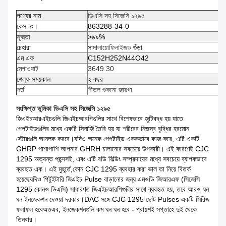
পণ্যের নাম
ডিএসি সহ সিজেসি ১২৯৫
কেস নং।
863288-34-0
সূক্ষ্মতা
>৯৯%
চেহারা
সাদা
লায়োফিলাইজড
গুঁড়া
এম এফ
C152H252N44O42
মেগাওয়াট
3649.30
শেল্ফ সময়কাল
২ বছর
শর্ত
শীতল শুকনো জায়গা
সংক্ষিপ্ত ভূমিকা
ডিএসি সহ সিজেসি ১২৯৫
জিএইচআরএইচগুলি জিএইচআরপিগুলির সাথে বিশেষভাবে জুটিবদ্ধ হয় যাতে
পেপটাইডগুলির মধ্যে একটি সিনার্জি তৈরি হয় যা শরীরের নিজস্ব বৃদ্ধির হরমোন
স্টোরগুলি আনলক করবে।যদিও অনেক পেপটাইড এককভাবে কাজ করে, এটি একটি
GHRP পাশাপাশি আপনার GHRH চালানোর সবচেয়ে উপকারী। এই কারণেই CJC
1295 অত্যন্ত পছন্দসই, এবং এটি বডি বিল্ডিং সম্প্রদায়ের মধ্যে সবচেয়ে ব্যাপকভাবে
ব্যবহৃত এক। এই মুহূর্তে,কোন CJC 1295 ব্যবহার করা ভাল তা নিয়ে বিতর্ক
হয়েছেযদিও পিটুইটারি জিএইচ Pulse বাড়ানোর জন্য এমওডি জিআরএফ (সিজেসি
1295 কোনও ডিএসি) সাধারণত জিএইচআরপিগুলির সাথে ব্যবহৃত হয়, তবে আরও ঘন
ঘন ইনজেকশন দেওয়া দরকার।DAC সঙ্গে CJC 1295 ছোট Pulses একটি সিরিজ
ফলাফল হবেঅতএব, ইনজেকশনগুলি কম ঘন ঘন হবে - প্রায়শই সপ্তাহে দুই থেকে
তিনবার।