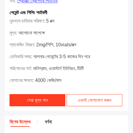
নথি:
প্রোডাক্ট ব্রোশিওর পিডিএফ
পেমেন্ট এবং শিপিং শর্তাবলী
ন্যূনতম চাহিদার পরিমাণ:
5 বক্স
মূল্য:
আলোচনা সাপেক্ষে
প্যাকেজিং বিবরণ:
2mg/শিশি, 10vials/বক্স
ডেলিভারি সময়:
আপনার পেমেন্টের 3-5 কাজের দিন পরে
পরিশোধের শর্ত:
মানিগ্রাম, ওয়েস্টার্ন ইউনিয়ন, টি/টি
যোগানের ক্ষমতা:
4000 কেজি/মাস
সেরা মূল্য পান
এখনই যোগাযোগ করুন
বিশেষ উল্লেখ
বর্ণনা