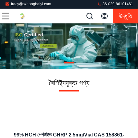
tracy@sxhongbaiyi.com
86-029-86101461
উদ্ধৃতি
বৈশিষ্ট্যযুক্ত পণ্য
99% HGH পেপটাইড GHRP 2 5mg/Vial CAS 158861-