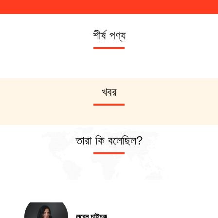
শীর্ষ পণ্য
খবর
তারা কি বলেছিল?
লরেন চাইচুক