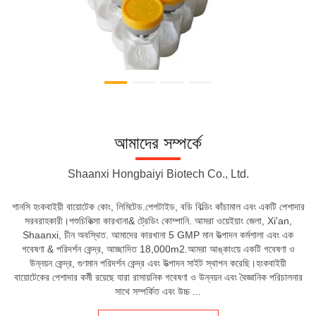
আমাদের সম্পর্কে
Shaanxi Hongbaiyi Biotech Co., Ltd.
শানসি হংকবাইয়ী বায়োটেক কোং, লিমিটেড.পেপটাইড, বডি বিল্ডিং কাঁচামাল এবং একটি পেশাদার
সরবরাহকারী।পশুচিকিত্সা কারখানা& ট্রেডিং কোম্পানি. আমরা ওয়েইয়াং জেলা, Xi'an,
Shaanxi, চীন অবস্থিত. আমাদের কারখানা 5 GMP মান উত্পাদন কর্মশালা এবং এক
গবেষণা & পরিদর্শন কেন্দ্র, আচ্ছাদিত 18,000m2.আমরা আঙ্কাংয়ে একটি গবেষণা ও
উন্নয়ন কেন্দ্র, গুণমান পরিদর্শন কেন্দ্র এবং উত্পাদন সাইট স্থাপন করেছি।হংকবাইয়ী
বায়োটেকের পেশাদার কর্মী রয়েছে যারা রাসায়নিক গবেষণা ও উন্নয়ন এবং বৈজ্ঞানিক পরিচালনার
সাথে সম্পর্কিত এবং উচ্চ ...