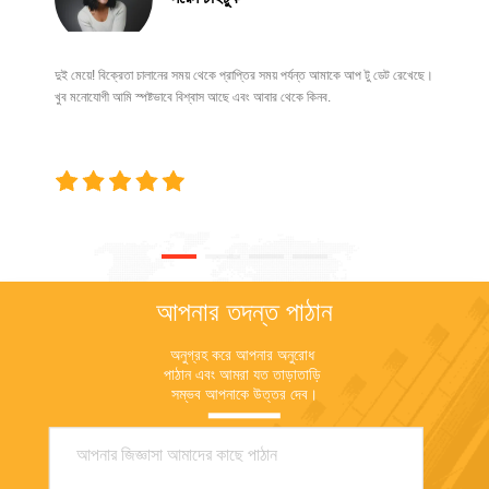
দুই মেয়ে! বিক্রেতা চালানের সময় থেকে প্রাপ্তির সময় পর্যন্ত আমাকে আপ টু ডেট রেখেছে।
খুব মনোযোগী আমি স্পষ্টভাবে বিশ্বাস আছে এবং আবার থেকে কিনব.
আপনার তদন্ত পাঠান
অনুগ্রহ করে আপনার অনুরোধ 
পাঠান এবং আমরা যত তাড়াতাড়ি 
সম্ভব আপনাকে উত্তর দেব।