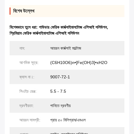
বিশেষ উল্লেখ
বিশেষভাবে তুলে ধরা:
পাউডার ফেরিক কার্বক্সাইমালটোজ এপিআই সলিউশন
,
প্রিমিয়াম ফেরিক কার্বক্সাইমালটোজ এপিআই সলিউশন
নাম:
আয়রন কার্বক্সাই মাল্টোজ
আণবিক সূত্র:
(C6H10O6)n•[Fe(OH)3]•xH2O
ক্যাস না।:
9007-72-1
পিএইচ রেঞ্জ:
5.5 - 7.5
দ্রবণীয়তা:
পানিতে দ্রবণীয়
আয়রন সামগ্রী:
প্রায় ৫০ মিলিগ্রাম/এমএল