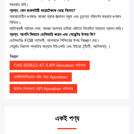
সরবরাহ করি।
প্রশ্ন: কেন হংকবাইয়ী বায়োটেককে বেছে নিলেন?
সমঝোতাহীন গুণমানঃ আমরা প্রাক-উত্পাদন নমুনা এবং চূড়ান্ত পরিদর্শন মাধ্যমে গুণমান
নিশ্চিত।
ব্যতিক্রমী গ্রাহক সেবা: আমরা আপনার চাহিদা মেটাতে নিবেদিত সহায়তা প্রদান করি।
প্রশ্ন: আপনি কিভাবে ডেলিভারি করেন এবং পেমেন্টের উপায় কি?
ডেলিভারিঃ FOB শর্তাবলী, আপনাকে শিপিংয়ের উপর নিয়ন্ত্রণ দেয়।
পেমেন্টঃ নিরাপদ পদ্ধতির মাধ্যমে ইউএসডি এবং ইউরো (টি/টি, আলিবাবা) ।
Tags:
CAS 503612-47-3 API Apixaban পাউডার
ফার্মাসিউটিক্যাল কাঁচা গুঁড়া Apixaban
99% বিশুদ্ধতা API Apixaban পাউডার
একই পণ্য