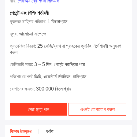
নথি:
প্রোডাক্ট ব্রোশিওর পিডিএফ
পেমেন্ট এবং শিপিং শর্তাবলী
ন্যূনতম চাহিদার পরিমাণ:
1 কিলোগ্রাম
মূল্য:
আলোচনা সাপেক্ষে
প্যাকেজিং বিবরণ:
25 কেজি/ব্যাগ বা গ্রাহকের প্যাকিং নির্দেশাবলী অনুসরণ
করুন
ডেলিভারি সময়:
3 ~ 5 দিন, পেমেন্ট প্রাপ্তির পরে
পরিশোধের শর্ত:
টি/টি, ওয়েস্টার্ন ইউনিয়ন, মানিগ্রাম
যোগানের ক্ষমতা:
300,000 কিলোগ্রাম
সেরা মূল্য পান
এখনই যোগাযোগ করুন
বিশেষ উল্লেখ
বর্ণনা