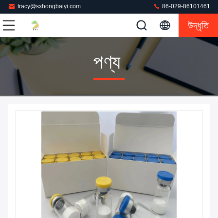
tracy@sxhongbaiyi.com
86-029-86101461
উদ্ধৃতি
পণ্য