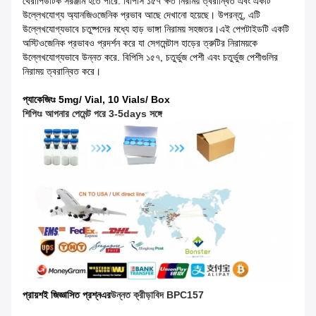
থেরাপিউটিক সরঞ্জাম হতে পারে. বিপিসি ১৫৭ ক্ষত নিরাময় ত্বরান্বিত এবং একটি
উল্লেখযোগ্য অ্যানজিওজেনিক প্রভাব আছে দেখানো হয়েছে। উপরন্তু, এটি
উল্লেখযোগ্যভাবে চতুষ্পদের মধ্যে হাড় ভাঙ্গা নিরাময় সহজতর।এই পেপটাইডটি একটি
অস্টিওজেনিক প্রভাবও প্রদর্শন করে যা সেগমেন্টাল হাড়ের ত্রুটির নিরাময়কে
উল্লেখযোগ্যভাবে উন্নত করে. বিপিসি ১৫৭, চতুর্ভুজ পেশী এবং চতুর্ভুজ পেশীগুলির
নিরাময় ত্বরান্বিত করে।
প্যাকেজিংঃ 5mg/ Vial, 10 Vials/ Box
শিপিংঃ আপনার পেমেন্ট পরে 3-5days সঙ্গে
প্রায়শই জিজ্ঞাসিত প্রশ্ন
এর
উন্নত ক্রীড়াবিদ BPC157