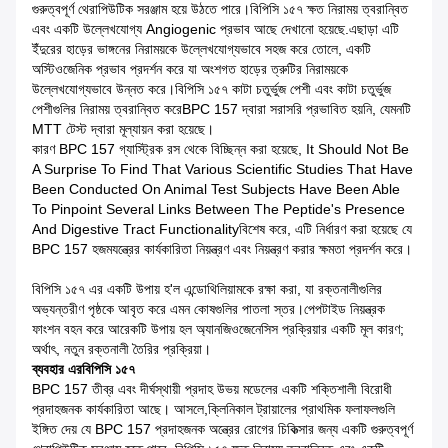
গুরুত্বপূর্ণ থেরাপিউটিক সরঞ্জাম হয়ে উঠতে পারে।বিপিসি ১৫৭ ক্ষত নিরাময় ত্বরান্বিত
এবং একটি উল্লেখযোগ্য Angiogenic প্রভাব আছে দেখানো হয়েছে.এছাড়া এটি
ইঁদুরের হাড়ের ভাঙ্গনের নিরাময়কে উল্লেখযোগ্যভাবে সহজ করে তোলে, একটি
অস্টিওজেনিক প্রভাব প্রদর্শন করে যা অংশগত হাড়ের ত্রুটির নিরাময়কে
উল্লেখযোগ্যভাবে উন্নত করে।বিপিসি ১৫৭ কাটা চতুর্ভুজ পেশী এবং কাটা চতুর্ভুজ
পেশীগুলির নিরাময় ত্বরান্বিত করেBPC 157 দ্বারা সরাসরি প্রভাবিত হয়নি, যেমনটি
MTT টেস্ট দ্বারা মূল্যায়ন করা হয়েছে।
কারণ BPC 157 গ্যাস্ট্রিক রস থেকে বিচ্ছিন্ন করা হয়েছে, It Should Not Be
A Surprise To Find That Various Scientific Studies That Have
Been Conducted On Animal Test Subjects Have Been Able
To Pinpoint Several Links Between The Peptide's Presence
And Digestive Tract Functionalityবিশেষ করে, এটি নির্ধারণ করা হয়েছে যে
BPC 157 হজমযন্ত্রের কার্যকারিতা নিয়ন্ত্রণ এবং নিয়ন্ত্রণ করার ক্ষমতা প্রদর্শন করে।
বিপিসি ১৫৭ এর একটি উপায় হ'ল এন্ডোথিলিয়ামকে রক্ষা করা, যা রক্তনালীগুলির
অভ্যন্তরীণ পৃষ্ঠকে আবৃত করে এমন কোষগুলির পাতলা স্তর।পেপটাইড নিয়ন্ত্রক
ফাংশন বহন করে আরেকটি উপায় হল অ্যানজিওজেনেসিস প্রক্রিয়ার একটি মূল কারণ;
অর্থাৎ, নতুন রক্তনালী তৈরির প্রক্রিয়া।
ব্যবহার
এর
বিপিসি ১৫৭
BPC 157 তীব্র এবং দীর্ঘস্থায়ী প্রদাহ উভয় মডেলের একটি শক্তিশালী বিরোধী
প্রদাহজনক কার্যকারিতা আছে। আসলে,ক্লিনিকাল ট্রায়ালের প্রাথমিক ফলাফলগুলি
ইঙ্গিত দেয় যে BPC 157 প্রদাহজনক অন্ত্রের রোগের চিকিত্সার জন্য একটি গুরুত্বপূর্ণ