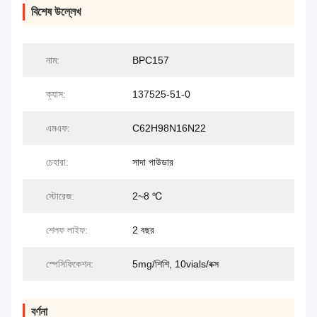
বিশেষ উল্লেখ
নাম:
BPC157
ক্যাস:
137525-51-0
এমএফ:
C62H98N16N22
চেহারা:
সাদা পাউডার
স্টোরেজ:
2~8 ℃
শেলফ লাইফ:
2 বছর
স্পেসিফিকেশন:
5mg/শিশি, 10vials/বক্স
বর্ণনা