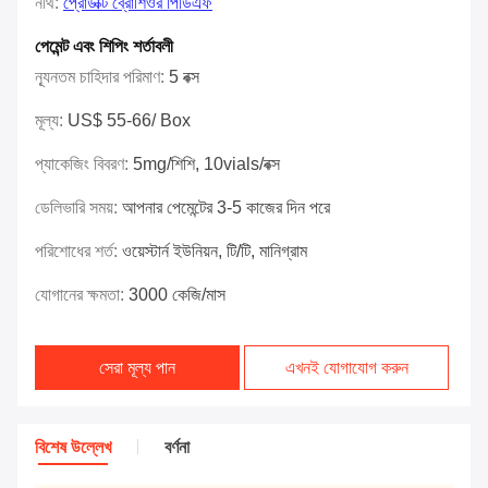
নথি:
প্রোডাক্ট ব্রোশিওর পিডিএফ
পেমেন্ট এবং শিপিং শর্তাবলী
ন্যূনতম চাহিদার পরিমাণ:
5 বক্স
মূল্য:
US$ 55-66/ Box
প্যাকেজিং বিবরণ:
5mg/শিশি, 10vials/বক্স
ডেলিভারি সময়:
আপনার পেমেন্টের 3-5 কাজের দিন পরে
পরিশোধের শর্ত:
ওয়েস্টার্ন ইউনিয়ন, টি/টি, মানিগ্রাম
যোগানের ক্ষমতা:
3000 কেজি/মাস
সেরা মূল্য পান
এখনই যোগাযোগ করুন
বিশেষ উল্লেখ
বর্ণনা