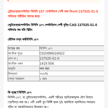
পেন্টাডেক্যাপেপটাইড বিপিসি 157 পেপটাইডস পেশী লাভ সিএএস 137525-51-0
পাউডার শারীরিক গঠনের জন্য
পেন্টেডেক্যাপেপটাইড বিপিসি ১৫৭ পেপটাইডস পেশী বৃদ্ধি CAS 137525-51-0
পাউডার ফর বডি বিল্ডিং
মৌলিক তথ্য ফর্ম
বিপিসি ১৫৭
পণ্যের নাম
বিপিসি ১৫৭
আণবিক সূত্র
C62H98N16N22
কেস নং।
137525-51-0
আণবিক ওজন
1419.556
আকৃতি
সাদা গুঁড়া
বিশুদ্ধতা
>৯৯%
শেল্ফ সময়কাল
২ বছর
কি হচ্ছে?
বিপিসি ১৫৭
বিপিসি-১৫৭, বা পেন্টাডেকাপেপটাইড, একটি শরীরের প্রতিরক্ষামূলক যৌগ হিসাবে
শ্রেণীবদ্ধ করা হয়। এটি একটি খুব নির্দিষ্ট ক্রম 15 অ্যামিনো অ্যাসিডের সমন্বয়ে
গঠিত যা প্রাকৃতিকভাবে বিদ্যমান নয়।