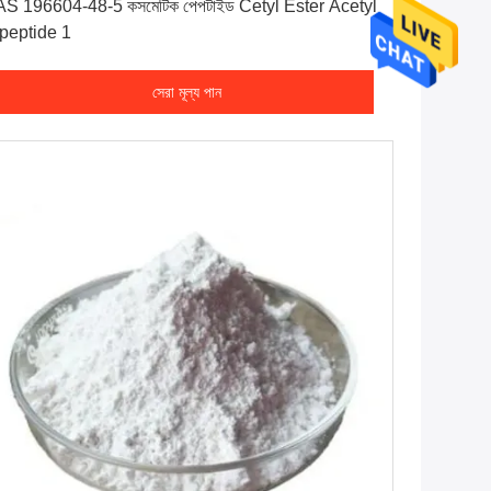
S 196604-48-5 কসমেটিক পেপটাইড Cetyl Ester Acetyl
peptide 1
সেরা মূল্য পান