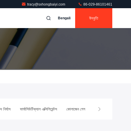
tracy@sxhongbaiyi.com
86-029-86101461
উদ্ধৃতি
Bengali
দ নির্যাস
ফার্মাসিউটিক্যাল এক্সিপিয়েন্টস
কোলাজেন পেপটাইড
প্রসাধনী উপাদান