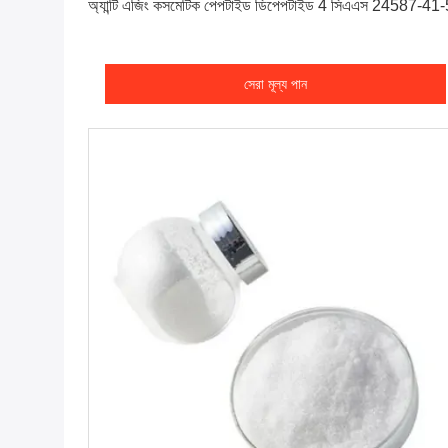
অ্যান্টি এজিং কসমেটিক পেপটাইড ডিপেপটাইড 4 সিএএস 24587-41-
সেরা মূল্য পান