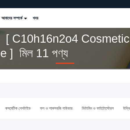
আমাদের সম্পর্কে
খবর
র্ড [ C10h16n2o4 Cosmetic
e ] মিল 11 পণ্য
কসমেটিক পেপটাইড
ফল ও শাকসবজি পাউডার
ভিটামিন ও ফাইটোস্টেরল
উদ্ভি