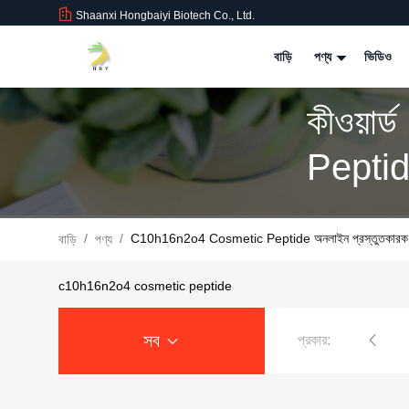
Shaanxi Hongbaiyi Biotech Co., Ltd.
বাড়ি
পণ্য
ভিডিও
কীওয়া
Peptid
/
/
C10h16n2o4 Cosmetic Peptide অনলাইন প্রস্তুতকারক
বাড়ি
পণ্য
c10h16n2o4 cosmetic peptide
সব
প্রকার:
তিরজেপাটাইড