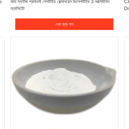
5
সাদা স্ফটিক প্রসাধনী পেপটাইড হেক্সানয়েল ডিপেপটাইড 3 নরলিউসিন
CA
অ্যাসিটেট
Di
সেরা মূল্য পান