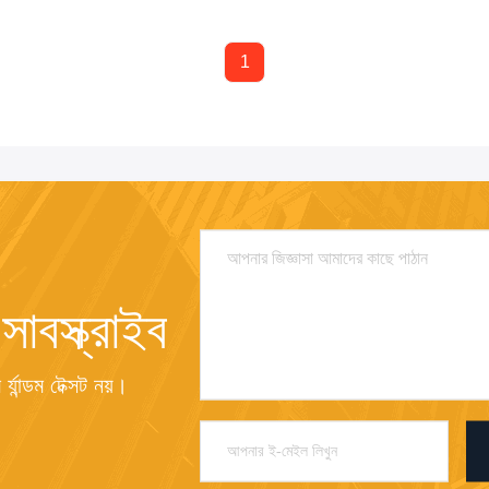
1
াবস্ক্রাইব
্যান্ডম টেক্সট নয়।