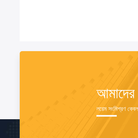
আমাদের স
লরেম সংমিশ্রণ কেবল র