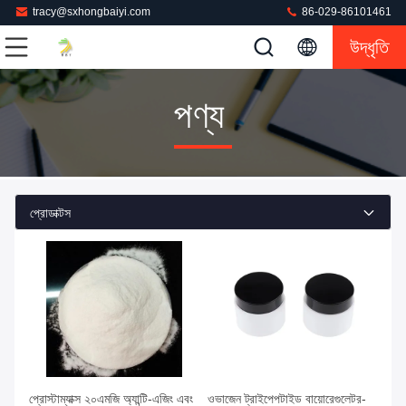
tracy@sxhongbaiyi.com
86-029-86101461
উদ্ধৃতি
পণ্য
প্রোডাক্টস
প্রোস্টাম্যাক্স ২০এমজি অ্যান্টি-এজিং এবং
ওভাজেন ট্রাইপেপটাইড বায়োরেগুলেটর-