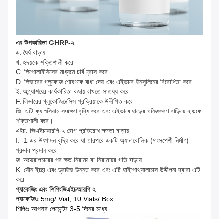
এর উপকারিতা
GHRP-২
এ. ধৈর্য বাড়ায়
খ. হৃদয়কে শক্তিশালী করে
C. লিপোলাইসিসের মাধ্যমে চর্বি হ্রাস করে
D. লিভারের গ্লুকোজ শোষণকে বাধা দেয় এবং এইভাবে ইনসুলিনের বিরোধিতা করে
ই. অগ্ন্যাশয়ের কার্যকারিতা বজায় রাখতে সাহায্য করে
F. লিভারের গ্লুকোজিনেসিস প্রক্রিয়াকে উদ্দীপিত করে
জি. এটি ক্যালসিয়াম সংরক্ষণ বৃদ্ধি করে এবং এইভাবে হাড়ের খনিজকরণ বাড়িয়ে হাড়কে
শক্তিশালী করে।
এইচ. জিএইচআরপি-২ রোগ প্রতিরোধ ক্ষমতা বাড়ায়
I. -1 এর উৎপাদন বৃদ্ধি করে যা তারপরে একটি অ্যানাবোলিক (মাংসপেশী নির্মাণ)
প্রভাব প্রদান করে
জ. অস্ত্রোপচারের পর ক্ষত নিরাময় বা নিরাময়ের গতি বাড়ায়
K. যৌন ইচ্ছা এবং ড্রাইভ উন্নত করে এবং এটি হাইপোথ্যালামাস উদ্দীপনা দ্বারা এটি
করে
প্যাকেজিং এবং শিপিং
জিএইচআরপি ২
প্যাকেজিংঃ 5mg/ Vial, 10 Vials/ Box
শিপিংঃ আপনার পেমেন্টের 3-5 দিনের মধ্যে