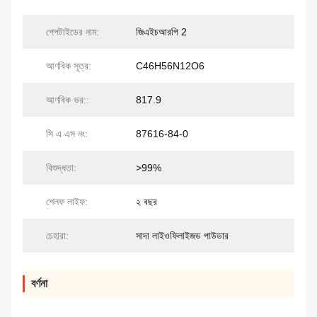
পেপটাইডের নাম:
জিএইচআরপি 2
আণবিক সূত্র:
C46H56N12O6
আণবিক ভর::
817.9
সি এ এস নং:
87616-84-0
বিশুদ্ধতা:
>99%
শেলফ লাইফ:
২ বছর
চেহারা:
সাদা লাইওফিলাইজড পাউডার
বর্ণনা