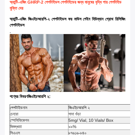
অ্যান্টি-এজিং GHRP-2 পেপটাইডস পেপটাইডের জন্য মানুষের বৃদ্ধি পায় পেপটাইড
মুক্তি দেয়
অ্যান্টি-এজিং জিএইচআরপি-২ পেপটাইডস ফর মাউস গেইন হিউম্যান গ্রোথ রিলিজিং
পেপটাইডস
,
পণ্যের বিবরণ
জিএইচআরপি ২
:
পেপটাইড
নাম
জিএইচআরপি ২
চেহারা
সাদা গুঁড়া
স্পেসিফিকেশন
5mg/ Vial, 10 Vials/ Box
বিশুদ্ধতা
৯৯%
সিএএস
৮৭৬১৬-৮৪০