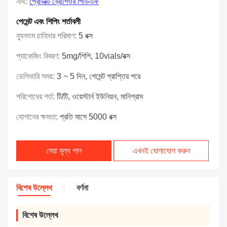
নথি:
প্রোডাক্ট ব্রোশিওর পিডিএফ
পেমেন্ট এবং শিপিং শর্তাবলী
ন্যূনতম চাহিদার পরিমাণ:
5 বক্স
প্যাকেজিং বিবরণ:
5mg/শিশি, 10vials/বক্স
ডেলিভারি সময়:
3 ~ 5 দিন, পেমেন্ট প্রাপ্তির পরে
পরিশোধের শর্ত:
টি/টি, ওয়েস্টার্ন ইউনিয়ন, মানিগ্রাম
যোগানের ক্ষমতা:
প্রতি মাসে 5000 বক্স
সেরা মূল্য পান
এখনই যোগাযোগ করুন
বিশেষ উল্লেখ
বর্ণনা
বিশেষ উল্লেখ