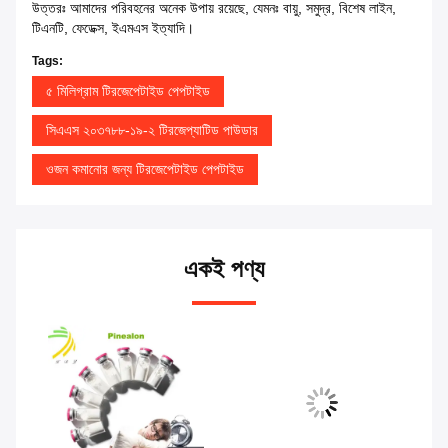
উত্তরঃ আমাদের পরিবহনের অনেক উপায় রয়েছে, যেমনঃ বায়ু, সমুদ্র, বিশেষ লাইন,
টিএনটি, ফেডেক্স, ইএমএস ইত্যাদি।
Tags:
৫ মিলিগ্রাম টিরজেপেটাইড পেপটাইড
সিএএস ২০৩৭৮৮-১৯-২ টিরজেপ্যাটিড পাউডার
ওজন কমানোর জন্য টিরজেপেটাইড পেপটাইড
একই পণ্য