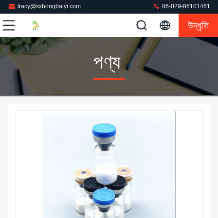
tracy@sxhongbaiyi.com
86-029-86101461
উদ্ধৃতি
পণ্য