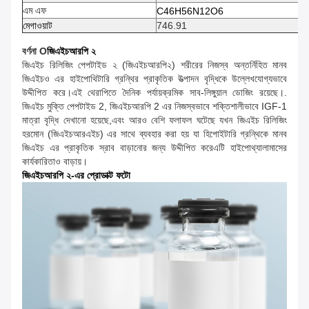
এম এফ
C46H56N12O6
মেগাওয়াট
746.91
বর্ণনা O
জিএইচআরপি ২
জিএইচ রিলিজিং পেপটাইড ২ (জিএইচআরপি২) শরীরের নিজস্ব অন্তর্নিহিত মানব
জিএইচও এর হাইপোথিটারি গ্রন্থির প্রাকৃতিক উত্পাদন বৃদ্ধিকে উল্লেখযোগ্যভাবে
উদ্দীপিত করে।এই থেরাপিতে দৈনিক পর্যায়ক্রমিক সাব-লিঙ্গুয়াল ডোজিং রয়েছে।.
জিএইচ মুক্তি পেপটাইড 2, জিএইচআরপি 2 এর নিজস্বভাবে শক্তিশালীভাবে IGF-1
মাত্রা বৃদ্ধি দেখানো হয়েছে,এবং আরও বেশি ফলাফল ঘটেছে যখন জিএইচ রিলিজিং
হরমোন (জিএইচআরএইচ) এর সাথে ব্যবহার করা হয় যা হিপোইটারি গ্রন্থিকে মানব
জিএইচ এর প্রাকৃতিক স্রাব বাড়ানোর জন্য উদ্দীপিত করেএটি হাইপোথ্যালামাসের
কার্যকারিতাও বাড়ায়।
জিএইচআরপি ২-এর প্রোডাক্ট ফটো