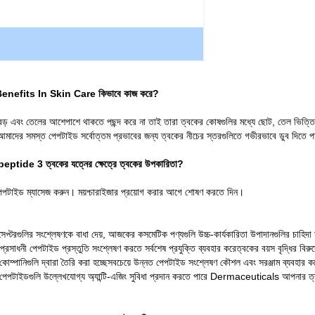
efits In Skin Care কিভাবে কাজ করে?
 বড় এবং তেলের আশেপাশে থাকতে পছন্দ করে না তাই তারা ত্বকের কোষগুলির মধ্যে ছোট, তেল ভিত্তি
 আমাদের সমস্ত পেপটাইড সর্বোত্তম প্রভাবের জন্য ত্বকের নীচের স্তরগুলিতে গভীরভাবে ডুব দিতে প
de 3 ত্বকের যত্নের ক্ষেত্রে ত্বকের উপকারিতা?
ল পেপটাইড ম্যাসেজ করুন। ময়শ্চারাইজার প্রয়োগ করার আগে শোষণ করতে দিন।
প্টরগুলির সংশ্লেষণকে বাধা দেয়, আজকের কসমেটিক পণ্যগুলি উচ্চ-কার্যকারিতা উপাদানগুলির চাহিদ
ী পেপটাইড প্রস্তুতি সংশ্লেষণ করতে সর্বশেষ প্রযুক্তি ব্যবহার করেত্বকের বয়স বৃদ্ধির বিরুদ্ধে
 কোম্পানিগুলি দ্বারা তৈরি করা হচ্ছেসবচেয়ে উন্নত পেপটাইড সংশ্লেষণ কৌশল এবং সরঞ্জাম ব্যবহা
্রে পেপটাইডগুলি উল্লেখযোগ্য অ্যান্টি-এজিং সুবিধা প্রদান করতে পারে Dermaceuticals আপনার ত্বক