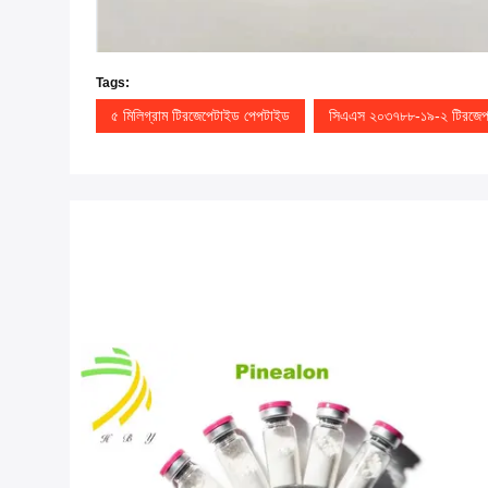
Tags:
৫ মিলিগ্রাম টিরজেপেটাইড পেপটাইড
সিএএস ২০৩৭৮৮-১৯-২ টিরজেপ্