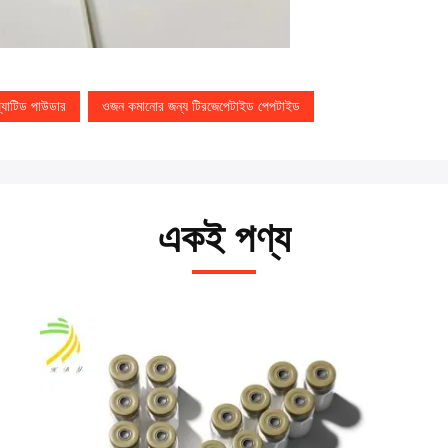
যাটিড পাউডার
ওজন কমানোর জন্য টিরজেপেটাইড পেপটাইড
একই পণ্য