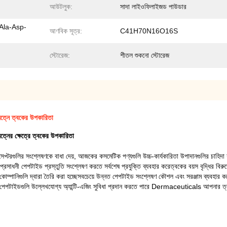
আউটলুক:
সাদা লাইওফিলাইজড পাউডার
Ala-Asp-
আণবিক সূত্র:
C41H70N16O16S
স্টোরেজ:
শীতল শুকনো স্টোরেজ
ে ত্বকের উপকারিতা
ক্ষেত্রে ত্বকের উপকারিতা
প্টরগুলির সংশ্লেষণকে বাধা দেয়, আজকের কসমেটিক পণ্যগুলি উচ্চ-কার্যকারিতা উপাদানগুলির চাহিদ
ী পেপটাইড প্রস্তুতি সংশ্লেষণ করতে সর্বশেষ প্রযুক্তি ব্যবহার করেত্বকের বয়স বৃদ্ধির বিরুদ্ধে
 কোম্পানিগুলি দ্বারা তৈরি করা হচ্ছেসবচেয়ে উন্নত পেপটাইড সংশ্লেষণ কৌশল এবং সরঞ্জাম ব্যবহা
্রে পেপটাইডগুলি উল্লেখযোগ্য অ্যান্টি-এজিং সুবিধা প্রদান করতে পারে Dermaceuticals আপনার ত্বক