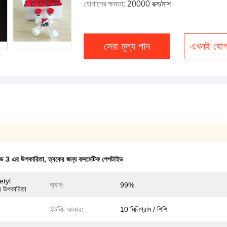
যোগানের ক্ষমতা:
20000 বক্স/মাস
সেরা মূল্য পান
এখনই যোগ
ইড 3 এর উপকারিতা
,
ত্বকের জন্য কসমেটিক পেপটাইড
tyl
অ্যাস:
99%
র উপকারিতা
ইউনিট আকার:
10 মিলিগ্রাম / শিশি