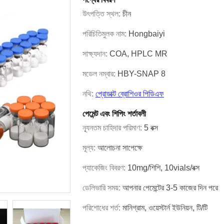
উৎপত্তি স্থল:
চীন
পরিচিতিমুলক নাম:
Hongbaiyi
সাক্ষ্যদান:
COA, HPLC MR
মডেল নম্বার:
HBY-SNAP 8
নথি:
প্রোডাক্ট ব্রোশিওর পিডিএফ
পেমেন্ট এবং শিপিং শর্তাবলী
ন্যূনতম চাহিদার পরিমাণ:
5 বক্স
মূল্য:
আলোচনা সাপেক্ষে
প্যাকেজিং বিবরণ:
10mg/শিশি, 10vials/বক্স
ডেলিভারি সময়:
আপনার পেমেন্টের 3-5 কাজের দিন পরে
পরিশোধের শর্ত:
মানিগ্রাম, ওয়েস্টার্ন ইউনিয়ন, টি/টি