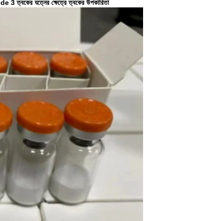
বকের যত্নের ক্ষেত্রে ত্বকের উপকারিতা