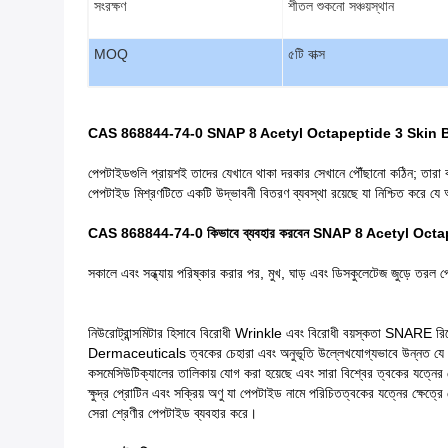
সংরক্ষণ
শীতল শুকনো সঞ্চয়স্থান
MOQ
৫টি বাক্স
CAS 868844-74-0 SNAP 8 Acetyl Octapeptide 3 Skin Ben
পেপটাইডগুলি প্রায়শই তাদের যেখানে থাকা দরকার সেখানে পৌঁছানো কঠিন; তারা
পেপটাইড মিশ্রণটিতে একটি উদ্ভাবনী বিতরণ ব্যবস্থা রয়েছে যা নিশ্চিত করে যে
CAS 868844-74-0 কিভাবে ব্যবহার করবেন SNAP 8 Acetyl Octapepti
সকালে এবং সন্ধ্যায় পরিষ্কার করার পর, মুখ, ঘাড় এবং ডিসকুলেটেজ জুড়ে তর
নিউরোট্রান্সমিটার হিসাবে বিরোধী Wrinkle এবং বিরোধী বয়স্কতা SNARE রিসে
Dermaceuticals ত্বকের চেহারা এবং অনুভূতি উল্লেখযোগ্যভাবে উন্নত যে প্রসাধন
কসমেসিউটিক্যালের তালিকায় যোগ করা হয়েছে এবং সারা বিশ্বের ত্বকের যত্নের
ক্ষুদ্র প্রোটিন এবং সক্রিয় অণু যা পেপটাইড নামে পরিচিতত্বকের যত্নের ক্ষেত
সেরা শ্রেণীর পেপটাইড ব্যবহার করে।