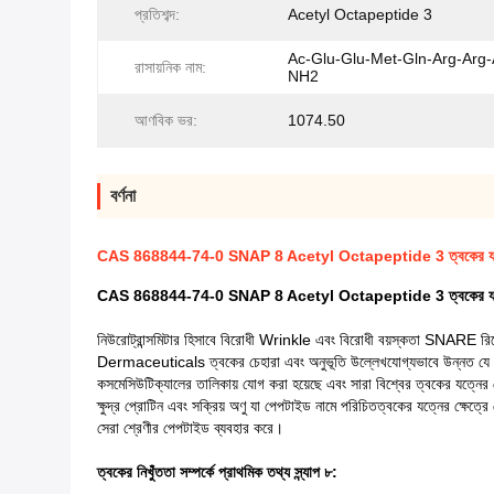
প্রতিশব্দ:
Acetyl Octapeptide 3
Ac-Glu-Glu-Met-Gln-Arg-Arg-
রাসায়নিক নাম:
NH2
আণবিক ভর:
1074.50
বর্ণনা
CAS 868844-74-0 SNAP 8 Acetyl Octapeptide 3 ত্বকের যত্ন
CAS 868844-74-0 SNAP 8 Acetyl Octapeptide 3 ত্বকের যত্নের 
নিউরোট্রান্সমিটার হিসাবে বিরোধী Wrinkle এবং বিরোধী বয়স্কতা SNARE রিসে
Dermaceuticals ত্বকের চেহারা এবং অনুভূতি উল্লেখযোগ্যভাবে উন্নত যে প্রসাধন
কসমেসিউটিক্যালের তালিকায় যোগ করা হয়েছে এবং সারা বিশ্বের ত্বকের যত্নের
ক্ষুদ্র প্রোটিন এবং সক্রিয় অণু যা পেপটাইড নামে পরিচিতত্বকের যত্নের ক্ষেত
সেরা শ্রেণীর পেপটাইড ব্যবহার করে।
ত্বকের নিখুঁততা সম্পর্কে প্রাথমিক তথ্য স্ন্যাপ ৮: