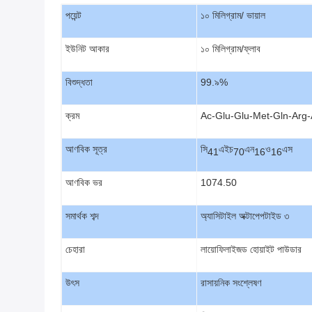
পয়েন্ট
১০ মিলিগ্রাম/ ভায়াল
ইউনিট আকার
১০ মিলিগ্রাম/ফ্লাব
বিশুদ্ধতা
99.৯%
ক্রম
Ac-Glu-Glu-Met-Gln-Arg
আণবিক সূত্র
সি
এইচ
এন
ও
এস
41
70
16
16
আণবিক ভর
1074.50
সমার্থক শব্দ
অ্যাসিটাইল অক্টাপেপটাইড ৩
চেহারা
লায়োফিলাইজড হোয়াইট পাউডার
উৎস
রাসায়নিক সংশ্লেষণ