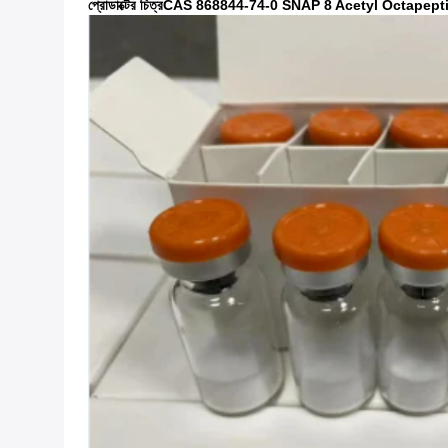
প্রোডাক্টের চিত্র
CAS 868844-74-0 SNAP 8 Acetyl Octapeptide 3 ত্