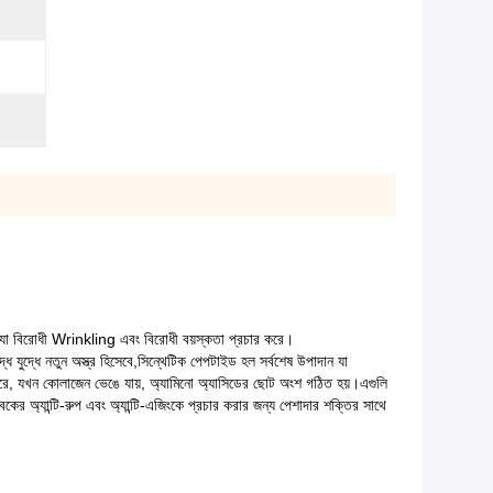
া যা বিরোধী Wrinkling এবং বিরোধী বয়স্কতা প্রচার করে।
 যুদ্ধে নতুন অস্ত্র হিসেবে,সিন্থেটিক পেপটাইড হল সর্বশেষ উপাদান যা
র করে, যখন কোলাজেন ভেঙে যায়, অ্যামিনো অ্যাসিডের ছোট অংশ গঠিত হয়।এগুলি
ের অ্যান্টি-রুপ এবং অ্যান্টি-এজিংকে প্রচার করার জন্য পেশাদার শক্তির সাথে