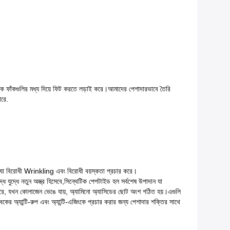
ক ফাঁকগুলির মধ্য দিয়ে ফিট করতে লড়াই করে।আমাদের পেশাদারভাবে তৈরি
ারে.
া যা বিরোধী Wrinkling এবং বিরোধী বয়স্কতা প্রচার করে।
 যুদ্ধে নতুন অস্ত্র হিসেবে,সিন্থেটিক পেপটাইড হল সর্বশেষ উপাদান যা
র করে, যখন কোলাজেন ভেঙে যায়, অ্যামিনো অ্যাসিডের ছোট অংশ গঠিত হয়।এগুলি
ের অ্যান্টি-রুপ এবং অ্যান্টি-এজিংকে প্রচার করার জন্য পেশাদার শক্তির সাথে