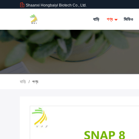
Shaanxi Hongbaiyi Biotech Co., Ltd.
বাড়ি
পণ্য
ভিডিও
বাড়ি
/
পণ্য