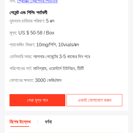
নথি:
প্রোডাক্ট ব্রোশিওর পিডিএফ
পেমেন্ট এবং শিপিং শর্তাবলী
ন্যূনতম চাহিদার পরিমাণ:
5 বক্স
মূল্য:
US $ 50-58 / Box
প্যাকেজিং বিবরণ:
10mg/শিশি, 10vials/বক্স
ডেলিভারি সময়:
আপনার পেমেন্টের 3-5 কাজের দিন পরে
পরিশোধের শর্ত:
মানিগ্রাম, ওয়েস্টার্ন ইউনিয়ন, টি/টি
যোগানের ক্ষমতা:
3000 কেজি/মাস
সেরা মূল্য পান
এখনই যোগাযোগ করুন
বিশেষ উল্লেখ
বর্ণনা