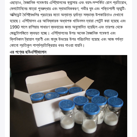
এছাড়াও, বৈজ্ঞানিক গবেষণায় এপিট্যালনের ক্যান্সার এবং বয়স-সম্পর্কিত রোগ প্রতিরোধ,
মেলাটোনিনের মাত্রা পুনরুদ্ধার এবং স্বাভাবিককরণ, গভীর ঘুম এবং শক্তিশালী অ্যান্টি-
অক্সিডেন্ট বৈশিষ্ট্যগুলির প্রচারের মতো অন্যান্য দুর্দান্ত সম্ভাব্য উপকারিতাও দেখানো
হয়েছে। এপিট্যালন এর আবিষ্কারক অধ্যাপক খাভিনসন দ্বারা পেটেন্ট করা হয়েছে এবং
1990 সালে রাশিয়ায় সাধারণ ব্যবহারের জন্য অনুমোদিত হয়েছিল এবং তারপর থেকে
জেরন্টোলজিতে ব্যবহৃত হচ্ছে। এপিট্যালনের উপর অনেক বৈজ্ঞানিক গবেষণা এবং
ক্লিনিকাল ট্রায়াল প্রাণী এবং মানুষ উভয়ের উপর পরিচালিত হয়েছে এবং আজ পর্যন্ত
কোনো প্রতিকূল পার্শ্বপ্রতিক্রিয়ার খবর পাওয়া যায়নি।
এর পণ্যের ছবি
এপিট্যালোন