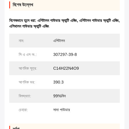
বিশেষ উল্লেখ
বিশেষভাবে তুলে ধরা:
এপিটালন পাউডার অ্যান্টি এজিং
,
এপিটালন পাউডার অ্যান্টি এজিং
,
এপিথালন পাউডার অ্যান্টি এজিং
নাম:
এপিটালন
সি এ এস নং.:
307297-39-8
আণবিক সূত্র:
C14H22N4O9
আণবিক ভর:
390.3
বিশুদ্ধতা:
99%মিন
চেহারা:
সাদা পাউডার