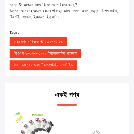
প্রশ্ন 5: আপনার কাছে কি ধরনের পরিবহন আছে?
উত্তর: আমাদের অনেক ধরনের পরিবহন আছে, যেমন: এয়ার, সমুদ্র, বিশেষ লাইন,
টিএনটি, ফেডেক্স, ইএমএস, ইত্যাদি।
Tags:
৫ মিলিগ্রাম টিরজেপেটাইড পেপটাইড
সিএএস ২০৩৭৮৮-১৯-২ টিরজেপ্যাটিড পাউডার
ওজন কমানোর জন্য টিরজেপেটাইড পেপটাইড
একই পণ্য