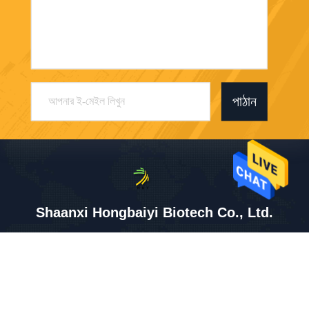
পাঠান
Shaanxi Hongbaiyi Biotech Co., Ltd.
tracy@sxhongbaiyi.com
86-029-86101461
Hengjia বিজনেস বিল্ডিং, No.115
Weiyang রোড, E&T উন্নয়ন অঞ্চ
ল, Xi'an, Shaanxi, China.