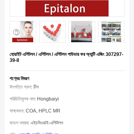
হোয়াইট এপিটলন / এপিটলন / এপিটলন পাউডার ফর অ্যান্টি এজিং 307297-
39-8
পণ্যের বিবরণ
উৎপত্তি স্থল:
চীন
পরিচিতিমুলক নাম:
Hongbaiyi
সাক্ষ্যদান:
COA, HPLC MR
মডেল নম্বার:
এইচবিওয়াই-এপিটালন