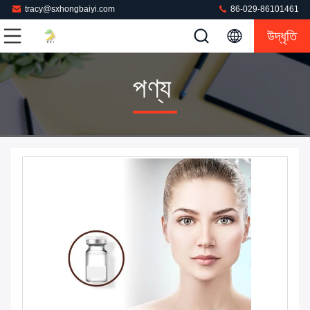
tracy@sxhongbaiyi.com
86-029-86101461
উদ্ধৃতি
পণ্য