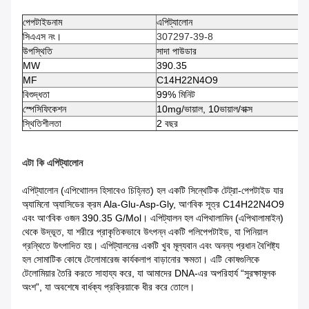
পেপটাইড
নাম
এপিট্যালোন
সিএএস নং।
307297-39-8
উপস্থিতি
সাদা পাউডার
MW
390.35
MF
C14H22N4O9
বিশুদ্ধতা
99% মিনিট
স্পেসিফিকেশন
10mg/ভায়াল, 10ভায়াল/বাক্স
স্থিতিশীলতা
2 বছর
এটা কি
এপিট্যালোন
এপিট্যালোন (এপিথাোলন হিসাবেও চিহ্নিত) হল একটি সিন্থেটিক টেট্রা-পেপটাইড যার
অ্যামিনো অ্যাসিডের ক্রম Ala-Glu-Asp-Gly, আণবিক সূত্র C14H22N4O9
এবং আণবিক ওজন 390.35 G/mol। এপিট্যালন হল এপিথালামিন (এপিথালামাইন)
থেকে উদ্ভূত, যা শরীরে প্রাকৃতিকভাবে উৎপন্ন একটি পলিপেপটাইড, যা পিনিয়াল
গ্রন্থিতে উৎপাদিত হয়। এপিট্যালনের একটি খুব মূল্যবান এবং অনন্য প্রধান বৈশিষ্ট্য
হল সোমাটিক কোষে টেলোমারেজ কার্যকলাপ বাড়ানোর ক্ষমতা। এটি কোষগুলিকে
টেলোমিয়ার তৈরি করতে সাহায্য করে, যা আমাদের DNA-এর অপরিহার্য “সুরক্ষামূলক
অংশ”, যা অবশেষে বার্ধক্য প্রক্রিয়াকে ধীর করে তোলে।