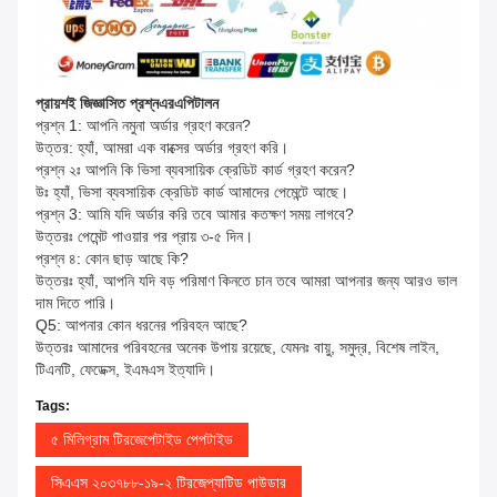
প্রায়শই জিজ্ঞাসিত প্রশ্ন
এর
এপিটালন
প্রশ্ন 1: আপনি নমুনা অর্ডার গ্রহণ করেন?
উত্তর: হ্যাঁ, আমরা এক বাক্সের অর্ডার গ্রহণ করি।
প্রশ্ন ২ঃ আপনি কি ভিসা ব্যবসায়িক ক্রেডিট কার্ড গ্রহণ করেন?
উঃ হ্যাঁ, ভিসা ব্যবসায়িক ক্রেডিট কার্ড আমাদের পেমেন্টে আছে।
প্রশ্ন 3: আমি যদি অর্ডার করি তবে আমার কতক্ষণ সময় লাগবে?
উত্তরঃ পেমেন্ট পাওয়ার পর প্রায় ৩-৫ দিন।
প্রশ্ন ৪: কোন ছাড় আছে কি?
উত্তরঃ হ্যাঁ, আপনি যদি বড় পরিমাণ কিনতে চান তবে আমরা আপনার জন্য আরও ভাল
দাম দিতে পারি।
Q5: আপনার কোন ধরনের পরিবহন আছে?
উত্তরঃ আমাদের পরিবহনের অনেক উপায় রয়েছে, যেমনঃ বায়ু, সমুদ্র, বিশেষ লাইন,
টিএনটি, ফেডেক্স, ইএমএস ইত্যাদি।
Tags:
৫ মিলিগ্রাম টিরজেপেটাইড পেপটাইড
সিএএস ২০৩৭৮৮-১৯-২ টিরজেপ্যাটিড পাউডার