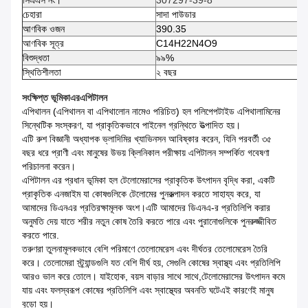
চেহারা
সাদা পাউডার
আণবিক ওজন
390.35
আণবিক সূত্র
C14H22N4O9
বিশুদ্ধতা
৯৯%
স্থিতিশীলতা
২ বছর
সংক্ষিপ্ত ভূমিকা
এর
এপিটালন
এপিথালন (এপিথালন বা এপিথালোন নামেও পরিচিত) হল পলিপেপটাইড এপিথালামিনের
সিন্থেটিক সংস্করণ, যা প্রাকৃতিকভাবে পাইনেল গ্রন্থিতে উত্পাদিত হয়।
এটি রুশ বিজ্ঞানী অধ্যাপক ভ্লাদিমির খ্যাভিনসন আবিষ্কার করেন, যিনি পরবর্তী ৩৫
বছর ধরে প্রাণী এবং মানুষের উভয় ক্লিনিকাল পরীক্ষায় এপিটালন সম্পর্কিত গবেষণা
পরিচালনা করেন।
এপিটালন এর প্রধান ভূমিকা হল টেলোমেরাসের প্রাকৃতিক উৎপাদন বৃদ্ধি করা, একটি
প্রাকৃতিক এনজাইম যা কোষগুলিকে টেলোমের পুনরুত্পাদন করতে সাহায্য করে, যা
আমাদের ডিএনএর প্রতিরক্ষামূলক অংশ।এটি আমাদের ডিএনএ-র প্রতিলিপি করার
অনুমতি দেয় যাতে শরীর নতুন কোষ তৈরি করতে পারে এবং পুরানোগুলিকে পুনরুজ্জীবিত
করতে পারে.
তরুণরা তুলনামূলকভাবে বেশি পরিমাণে তেলোমেরেস এবং দীর্ঘতর তেলোমেরেস তৈরি
করে। তেলোমেরা স্ট্র্যান্ডগুলি যত বেশি দীর্ঘ হয়, সেগুলি কোষের স্বাস্থ্য এবং প্রতিলিপি
আরও ভাল করে তোলে। যাইহোক, বয়স বাড়ার সাথে সাথে,টেলোমেরাসের উৎপাদন কমে
যায় এবং ফলস্বরূপ কোষের প্রতিলিপি এবং স্বাস্থ্যের অবনতি ঘটেএই কারণেই মানুষ
বুড়ো হয়।