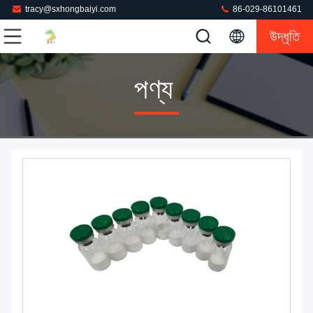
tracy@sxhongbaiyi.com
86-029-86101461
উদ্ধৃতি
পণ্য