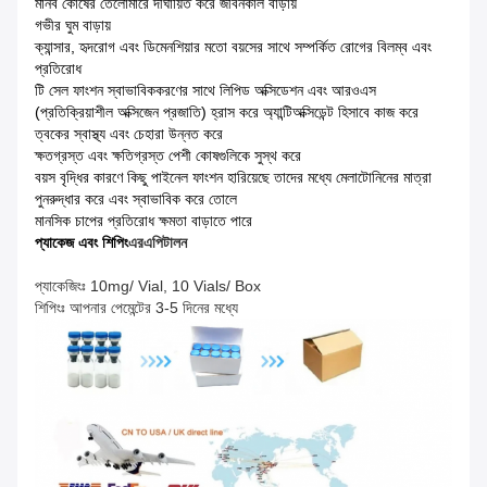
মানব কোষের তেলোমারে দীর্ঘায়িত করে জীবনকাল বাড়ায়
গভীর ঘুম বাড়ায়
ক্যান্সার, হৃদরোগ এবং ডিমেনশিয়ার মতো বয়সের সাথে সম্পর্কিত রোগের বিলম্ব এবং
প্রতিরোধ
টি সেল ফাংশন স্বাভাবিককরণের সাথে লিপিড অক্সিডেশন এবং আরওএস
(প্রতিক্রিয়াশীল অক্সিজেন প্রজাতি) হ্রাস করে অ্যান্টিঅক্সিডেন্ট হিসাবে কাজ করে
ত্বকের স্বাস্থ্য এবং চেহারা উন্নত করে
ক্ষতগ্রস্ত এবং ক্ষতিগ্রস্ত পেশী কোষগুলিকে সুস্থ করে
বয়স বৃদ্ধির কারণে কিছু পাইনেল ফাংশন হারিয়েছে তাদের মধ্যে মেলাটোনিনের মাত্রা
পুনরুদ্ধার করে এবং স্বাভাবিক করে তোলে
মানসিক চাপের প্রতিরোধ ক্ষমতা বাড়াতে পারে
প্যাকেজ এবং শিপিং
এর
এপিটালন
প্যাকেজিংঃ 10mg/ Vial, 10 Vials/ Box
শিপিংঃ আপনার পেমেন্টের 3-5 দিনের মধ্যে