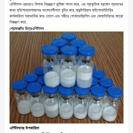
এপিটালন এছাড়াও বিপাক নিয়ন্ত্রণে ভূমিকা পালন করে, এর প্রাকৃতিক হরমোন প্রভাবের
জন্য হাইপোথ্যালামাসের সংবেদনশীলতা বৃদ্ধি করে,অ্যান্টারিয়াল হাইপোথাইটারির
কার্যকারিতা স্বাভাবিক করে তোলে এবং শরীরে গোনাডোট্রপিন এবং মেলাটোনিনের মাত্রা
নিয়ন্ত্রণ করে.
প্রোডাক্টের চিত্র
এপিটালন
এপিটালনের উপকারিতা