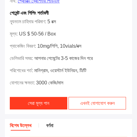
নথি:
প্রোডাক্ট ব্রোশিওর পিডিএফ
পেমেন্ট এবং শিপিং শর্তাবলী
ন্যূনতম চাহিদার পরিমাণ:
5 বক্স
মূল্য:
US $ 50-56 / Box
প্যাকেজিং বিবরণ:
10mg/শিশি, 10vials/বক্স
ডেলিভারি সময়:
আপনার পেমেন্টের 3-5 কাজের দিন পরে
পরিশোধের শর্ত:
মানিগ্রাম, ওয়েস্টার্ন ইউনিয়ন, টি/টি
যোগানের ক্ষমতা:
3000 কেজি/মাস
সেরা মূল্য পান
এখনই যোগাযোগ করুন
বিশেষ উল্লেখ
বর্ণনা