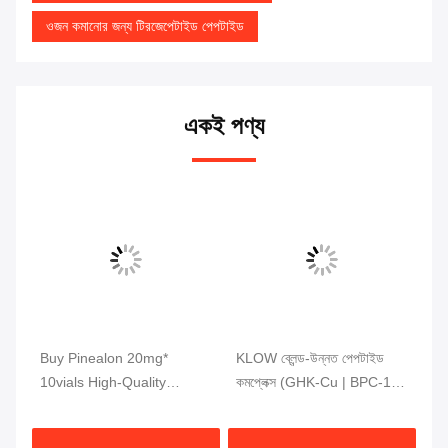
ওজন কমানোর জন্য টিরজেপেটাইড পেপটাইড
একই পণ্য
tic
Buy Pinealon 20mg*
KLOW ব্লেন্ড-উন্নত পেপটাইড
MW
r
10vials High-Quality
কমপ্লেক্স (GHK-Cu | BPC-157
পেপ
Peptides 99% Purity
| TB-500 | KPV) ৮০ মিলিগ্রাম
ভায