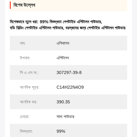
বিশেষ উল্লেখ
বিশেষভাবে তুলে ধরা:
99% বিশুদ্ধতা পেপটাইড এপিটালন পাউডার
,
বডি বিল্ডিং পেপটাইড এপিটালন পাউডার
,
বয়স্কদের জন্য পেপটাইড এপিটালন পাউডার
নাম:
এপিথালন
উপনাম:
এপিটালন
সি এ এস নং.:
307297-39-8
আণবিক সূত্র:
C14H22N4O9
আণবিক ভর:
390.35
চেহারা:
সাদা পাউডার
বিশুদ্ধতা:
99%