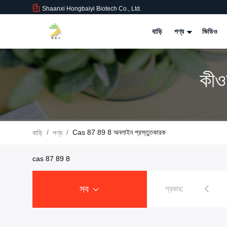
Shaanxi Hongbaiyi Biotech Co., Ltd.
বাড়ি
পণ্য
ভিডিও
কীও
/
/
Cas 87 89 8 অনলাইন প্রস্তুতকারক
বাড়ি
পণ্য
cas 87 89 8
সব
প্রকার:
তিরজেপাটাইড