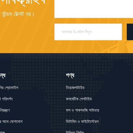
্যান্ডম টেক্সট নয়।
্ধে
পণ্য
নির প্রোফাইল
তিরজেপাটাইড
া পরিদর্শন
কসমেটিক পেপটাইড
িয়ন্ত্রণ
ফল ও শাকসবজি পাউডার
র সাথে যোগাযোগ
ভিটামিন ও ফাইটোস্টেরল
্যাপ
উদ্ভিদ নির্যাস