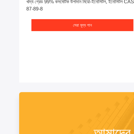
খাদ্য গ্রেড 99% কসমেটিক উপাদান মিয়ো-ইনোসিটল, ইনোসিটল CAS
87-89-8
সেরা মূল্য পান
আমাদের স