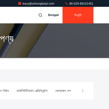
tracy@sxhongbaiyi.com
86-029-86101461
উদ্ধৃতি
Bengali
পণ্য
দ নির্যাস
ফার্মাসিউটিক্যাল এক্সিপিয়েন্টস
কোলাজেন পেপটাইড
প্রসাধনী উপাদান