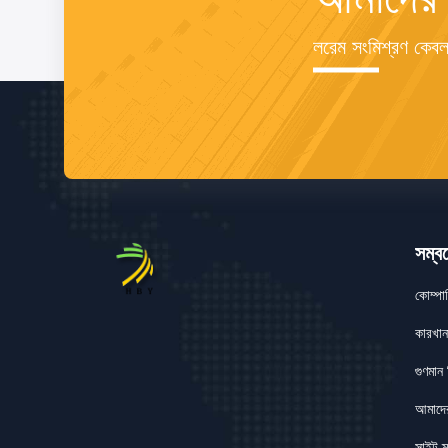
লরেম সংমিশ্রণ কেবল র
সম্বন
কোম্পা
কারখান
গুণমান ন
আমাদে
সাইট ম