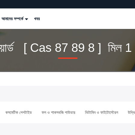
আমাদের সম্পর্কে
খবর
য়ার্ড [ Cas 87 89 8 ] মিল 1 
কসমেটিক পেপটাইড
ফল ও শাকসবজি পাউডার
ভিটামিন ও ফাইটোস্টেরল
উদ্ভি