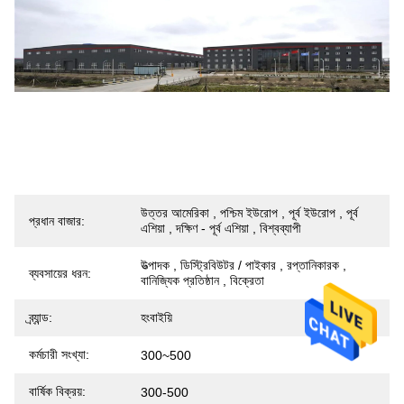
উত্তর আমেরিকা , পশ্চিম ইউরোপ , পূর্ব ইউরোপ , পূর্ব
প্রধান বাজার:
এশিয়া , দক্ষিণ - পূর্ব এশিয়া , বিশ্বব্যাপী
উত্পাদক , ডিস্ট্রিবিউটর / পাইকার , রপ্তানিকারক ,
ব্যবসায়ের ধরন:
বানিজ্যিক প্রতিষ্ঠান , বিক্রেতা
ব্র্যান্ড:
হংবাইয়ি
কর্মচারী সংখ্যা:
300~500
বার্ষিক বিক্রয়:
300-500