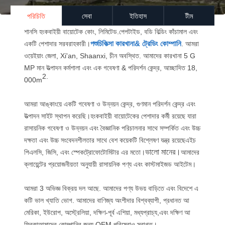
পরিচিতি
সেবা
ইতিহাস
টীম
শানসি হংকবাইয়ী বায়োটেক কোং, লিমিটেড
.
পেপটাইড, বডি বিল্ডিং কাঁচামাল এবং
পশুচিকিত্সা কারখানা
& ট্রেডিং কোম্পানি
একটি পেশাদার সরবরাহকারী।
. আমরা
ওয়েইয়াং জেলা, Xi'an, Shaanxi, চীন অবস্থিত. আমাদের কারখানা 5 G
MP মান উত্পাদন কর্মশালা এবং এক গবেষণা & পরিদর্শন কেন্দ্র, আচ্ছাদিত 18,
2.
000m
আমরা আঙ্কাংয়ে একটি গবেষণা ও উন্নয়ন কেন্দ্র, গুণমান পরিদর্শন কেন্দ্র এবং
উত্পাদন সাইট স্থাপন করেছি।হংকবাইয়ী বায়োটেকের পেশাদার কর্মী রয়েছে যারা
রাসায়নিক গবেষণা ও উন্নয়ন এবং বৈজ্ঞানিক পরিচালনার সাথে সম্পর্কিত এবং উচ্চ
দক্ষতা এবং উচ্চ সংবেদনশীলতার সাথে বেশ কয়েকটি বিশ্লেষণ যন্ত্র রয়েছেএইচ
ভালো মানের।
পিএলসি, জিসি, এবং স্পেকট্রোফোটোমিটার এর মতো।
আমাদের
ক্লায়েন্টের প্রয়োজনীয়তা অনুযায়ী রাসায়নিক পণ্য এবং কাস্টমাইজড আইটেম।
আমরা 3 অভিজ্ঞ বিক্রয় দল আছে. আমাদের পণ্য উভয় বাড়িতে এবং বিদেশে এ
কটি ভাল খ্যাতি ভোগ. আমাদের বাণিজ্য অংশীদার বিশ্বব্যাপী, প্রধানত আ
মেরিকা, ইউরোপ, অস্ট্রেলিয়া, দক্ষিণ-পূর্ব এশিয়া, মধ্যপ্রাচ্য,এবং দক্ষিণ আ
ফ্রিকাআমাদের কোম্পানির জন্য OEM পরিষেবাও স্বাগত।