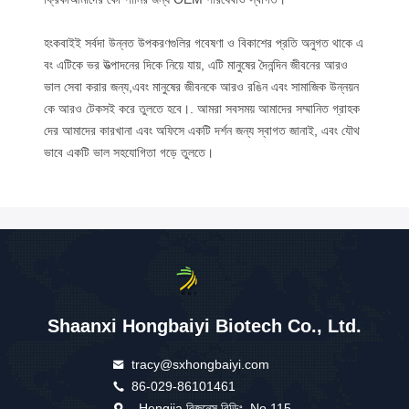
হংকবাইই সর্বদা উন্নত উপকরণগুলির গবেষণা ও বিকাশের প্রতি অনুগত থাকে এ
বং এটিকে ভর উত্পাদনের দিকে নিয়ে যায়, এটি মানুষের দৈনন্দিন জীবনের আরও
ভাল সেবা করার জন্য,এবং মানুষের জীবনকে আরও রঙিন এবং সামাজিক উন্নয়ন
কে আরও টেকসই করে তুলতে হবে।. আমরা সবসময় আমাদের সম্মানিত গ্রাহক
দের আমাদের কারখানা এবং অফিসে একটি দর্শন জন্য স্বাগত জানাই, এবং যৌথ
ভাবে একটি ভাল সহযোগিতা গড়ে তুলতে।
Shaanxi Hongbaiyi Biotech Co., Ltd.
tracy@sxhongbaiyi.com
86-029-86101461
Hengjia বিজনেস বিল্ডিং, No.115