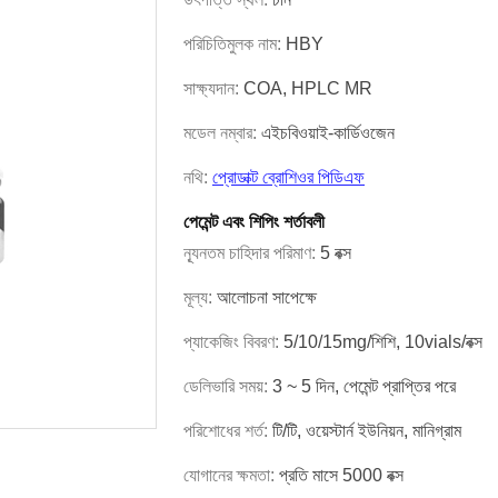
পরিচিতিমুলক নাম:
HBY
সাক্ষ্যদান:
COA, HPLC MR
মডেল নম্বার:
এইচবিওয়াই-কার্ডিওজেন
নথি:
প্রোডাক্ট ব্রোশিওর পিডিএফ
পেমেন্ট এবং শিপিং শর্তাবলী
ন্যূনতম চাহিদার পরিমাণ:
5 বক্স
মূল্য:
আলোচনা সাপেক্ষে
প্যাকেজিং বিবরণ:
5/10/15mg/শিশি, 10vials/বক্স
ডেলিভারি সময়:
3 ~ 5 দিন, পেমেন্ট প্রাপ্তির পরে
পরিশোধের শর্ত:
টি/টি, ওয়েস্টার্ন ইউনিয়ন, মানিগ্রাম
যোগানের ক্ষমতা:
প্রতি মাসে 5000 বক্স