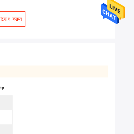
াযোগ করুন
ty