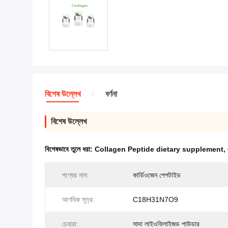
বিশেষ উল্লেখ
বর্ণনা
বিশেষ উল্লেখ
বিশেষভাবে তুলে ধরা:
Collagen Peptide dietary supplement
,
পণ্যের নাম:
কার্ডিওজেন পেপটাইড
আণবিক সূত্র:
C18H31N7O9
চেহারা:
সাদা লাইওফিলাইজড পাউডার