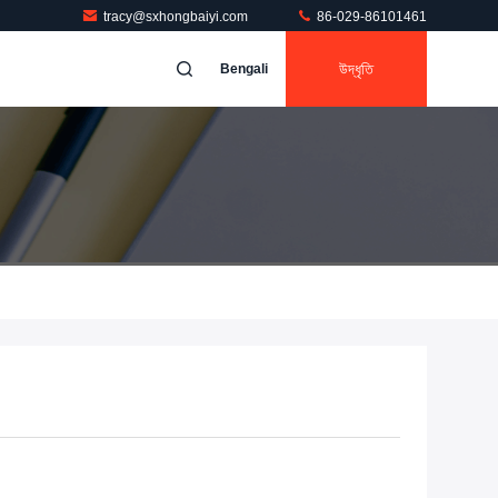
tracy@sxhongbaiyi.com
86-029-86101461
উদ্ধৃতি
Bengali