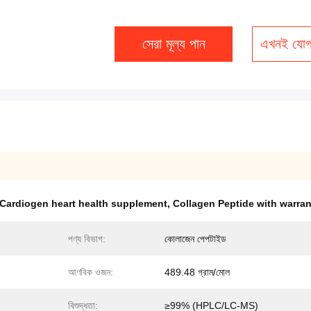
সেরা মূল্য পান
এখনই যোগ
Cardiogen heart health supplement
,
Collagen Peptide with warran
পণ্য বিভাগ:
কোলাজেন পেপটাইড
আণবিক ওজন:
489.48 গ্রাম/মোল
বিশুদ্ধতা:
≥99% (HPLC/LC-MS)