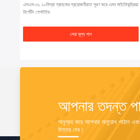
গ্লু-
এসএস-৩১ ২০মিগ্রা গ্রাহকের প্রয়োজনীয়তা পূরণ করে এমন মাইটোকন্ড্রিয়া
টার্গেটিং পেপটাইড
সেরা মূল্য পান
আপনার তদন্ত পা
অনুগ্রহ করে আপনার অনুরোধ পাঠান এবং
উত্তর দেব।