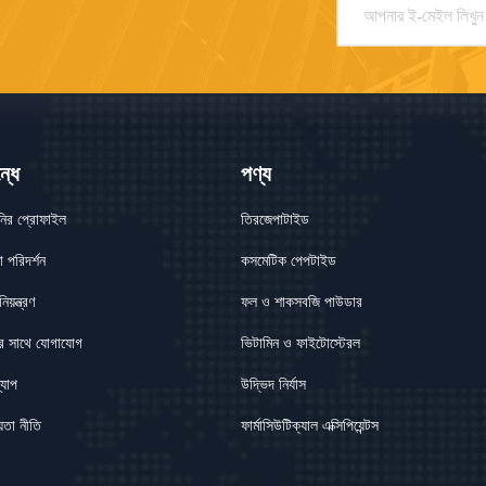
্ধে
পণ্য
নির প্রোফাইল
তিরজেপাটাইড
া পরিদর্শন
কসমেটিক পেপটাইড
িয়ন্ত্রণ
ফল ও শাকসবজি পাউডার
র সাথে যোগাযোগ
ভিটামিন ও ফাইটোস্টেরল
্যাপ
উদ্ভিদ নির্যাস
়তা নীতি
ফার্মাসিউটিক্যাল এক্সিপিয়েন্টস