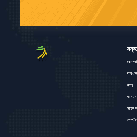
সম্বন
কোম্পা
কারখান
গুণমান ন
আমাদে
সাইট ম
গোপনীয