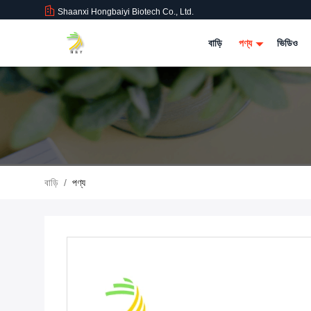
Shaanxi Hongbaiyi Biotech Co., Ltd.
বাড়ি
পণ্য
ভিডিও
বাড়ি
/
পণ্য