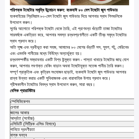
পরিপক্ক টমেটোর সমৃদ্ধি উন্মোচন করুন: হংকবাঈ ৮০ মেশ টমেটো জুস পাউডার
হংকবাইয়ের প্রিমিয়াম ৮০-মেশ টমেটো জুস পাউডার দিয়ে আপনার স্বাদ পিলগুলিকে
উপভোগ করুন।
সূর্যের আলোতে পরিপক্ক টমেটো থেকে তৈরি, এই প্রাণবন্ত গুঁড়োটি তাজা টমেটোর
সারমর্মকে একত্রিত করে, আপনার সমস্ত রন্ধনপ্রণালীতে একটি তীব্র সমৃদ্ধ টমেটোর
স্বাদ প্রদান করে।
অতি সূক্ষ্ম এবং দ্রবীভূত করা সহজ, আমাদের ৮০ মেশের গুঁড়াটি সস, স্যুপ, স্টু, মেরিনেড
এবং এমনকি পানীয়ের মধ্যে নির্বিঘ্নে অন্তর্ভুক্ত হয়।
রন্ধনসম্পর্কীয় সম্ভাবনার একটি বিশ্ব উন্মুক্ত করুন - পাস্তা খাবারে টমেটোর জাদু যোগ
করুন, আপনার লবণাক্ত বেকিং বাড়ান অথবা টমেটোযুক্ত সতেজ পানীয় তৈরি করুন।
সম্পূর্ণ প্রাকৃতিক এবং কৃত্রিম সংযোজন ছাড়াই, হংকবাঈ টমেটো জুস পাউডার আপনার
রান্না উন্নত করার একটি সুবিধাজনক এবং ধারাবাহিক উপায় প্রদান করে।
গ্রীষ্মকালীন টমেটোর বিশুদ্ধ স্বাদ উপভোগ করুন, সারা বছর।
বেসিক প্যারামিটার
স্পেসিফিকেশন
চেহারা
জালের আকার
আর্দ্রতা (সর্বোচ্চ)
এসিডিটি (সিট্রিক এসিড হিসাবে)
পানিতে দ্রবণীয়তা
বাল্ক ঘনত্ব