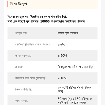
বিশেষ উল্লেখ
বিশেষভাবে তুলে ধরা:
টমেটোর রস ফল ও শাকসব্জির গুঁড়া
,
ডার্ক রেড টমেটো জুস পাউডার
,
10000 সিএফইউ/জি টমেটো রস পাউডার
পণ্যের নাম:
টমেটো জুস পাউডার
এসিডিটি (সিট্রিক এসিড হিসাবে):
≥ ৬%
পানির দ্রব্যতা:
≥ 90%
চেহারা:
বিনামূল্যে প্রবাহিত, গাঢ় লাল গুঁড়া
শুকানোর সময় ক্ষতি (সর্বোচ্চ):
≤ 10%
৩০-৩৫% (চিনির পরিমাণ নির্দেশ
ব্রিক্স (সাধারণ):
করে)
80 জাল (প্রায় 180 মাইক্রনের
জাল আকার:
একটি কণা আকারের সমান)