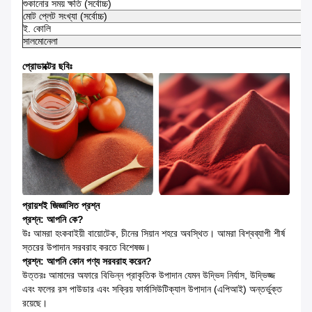
শুকানোর সময় ক্ষতি (সর্বোচ্চ)
মোট প্লেট সংখ্যা (সর্বোচ্চ)
ই. কোলি
সালমোনেলা
প্রোডাক্টের ছবিঃ
প্রায়শই জিজ্ঞাসিত প্রশ্ন
প্রশ্ন: আপনি কে?
উঃ আমরা হংকবাইয়ী বায়োটেক, চীনের সিয়ান শহরে অবস্থিত। আমরা বিশ্বব্যাপী শীর্ষ
স্তরের উপাদান সরবরাহ করতে বিশেষজ্ঞ।
প্রশ্ন: আপনি কোন পণ্য সরবরাহ করেন?
উত্তরঃ আমাদের অফারে বিভিন্ন প্রাকৃতিক উপাদান যেমন উদ্ভিদ নির্যাস, উদ্ভিজ্জ
এবং ফলের রস পাউডার এবং সক্রিয় ফার্মাসিউটিক্যাল উপাদান (এপিআই) অন্তর্ভুক্ত
রয়েছে।