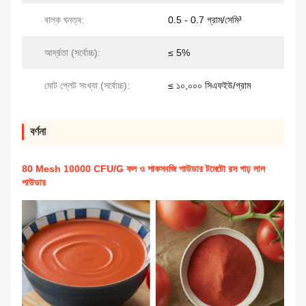
বাল্ক ঘনত্ব:
0.5 - 0.7 গ্রাম/সেমি³
আর্দ্রতা (সর্বোচ্চ):
≤ 5%
মোট প্লেট সংখ্যা (সর্বোচ্চ):
≤ ১০,০০০ সিএফইউ/গ্রাম
বর্ণনা
80 Mesh 10000 CFU/G ফল ও শাকসবজি পাউডার টমেটো রস গাঢ় লাল
পাউডার