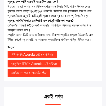
প্রশ্ন: কেন আমি হংকবাঈ বায়োটেক বেছে নেব?
উত্তরঃ আমরা গুণগত মান নিশ্চিতকরণকে অগ্রাধিকার দিই, প্রাক-উত্পাদন থেকে
চূড়ান্ত পর্যায়ে পর্যন্ত পুঙ্খানুপুঙ্খ পরিদর্শন পরিচালনা করি।আমাদের টিম আপনার
প্রয়োজনীয়তা অনুযায়ী ব্যতিক্রমী গ্রাহক সেবা প্রদান করতে প্রতিশ্রুতিবদ্ধ.
প্রশ্ন: আপনি কিভাবে ডেলিভারি এবং পেমেন্ট পরিচালনা করেন?
ডেলিভারিঃ আমরা FOB শর্তে কাজ করি, আপনাকে শিপিংয়ের ব্যবস্থাগুলির উপর
নিয়ন্ত্রণ প্রদান করে।
পেমেন্ট: আমরা টি/টি এবং আলিবাবার মতো নিরাপদ পদ্ধতির মাধ্যমে ইউএসডি এবং
ইউরো পেমেন্ট গ্রহণ করি, যা আমাদের ক্লায়েন্টদের মানসিক শান্তি নিশ্চিত করে।
Tags:
ভিটামিন সি Acerola চেরি রস পাউডার
প্রাকৃতিক ভিটামিন Acerola চেরি পাউডার
টমেটোর রস ফল ও শাকসব্জির গুঁড়া
একই পণ্য