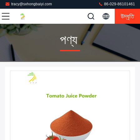
tracy@sxhongbaiyi.com
86-029-86101461
উদ্ধৃতি
পণ্য