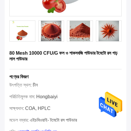
80 Mesh 10000 CFU/G ফল ও শাকসবজি পাউডার টমেটো রস গাঢ়
লাল পাউডার
পণ্যের বিবরণ
উৎপত্তি স্থল:
চীন
পরিচিতিমুলক নাম:
Hongbaiyi
সাক্ষ্যদান:
COA, HPLC
মডেল নম্বার:
এইচবিওয়াই- টমেটো রস পাউডার