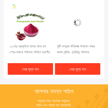
১০০% প্রাকৃতিক ফলের আদা রস
পুষ্টি সম্পূরক উদ্ভিজ্জ উপাদান গাজর
৫% 
ে
স্প্রে-শুকনো পাউডার পানিতে দ্রবণীয়
কমলা (8% -10%) পাউডার
ম্য
জু
সেরা মূল্য পান
সেরা মূল্য পান
আপনার তদন্ত পাঠান
অনুগ্রহ করে আপনার অনুরোধ 
পাঠান এবং আমরা যত তাড়াতাড়ি 