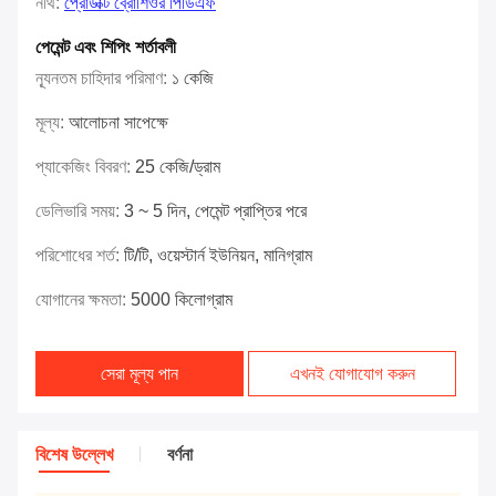
নথি:
প্রোডাক্ট ব্রোশিওর পিডিএফ
পেমেন্ট এবং শিপিং শর্তাবলী
ন্যূনতম চাহিদার পরিমাণ:
১ কেজি
মূল্য:
আলোচনা সাপেক্ষে
প্যাকেজিং বিবরণ:
25 কেজি/ড্রাম
ডেলিভারি সময়:
3 ~ 5 দিন, পেমেন্ট প্রাপ্তির পরে
পরিশোধের শর্ত:
টি/টি, ওয়েস্টার্ন ইউনিয়ন, মানিগ্রাম
যোগানের ক্ষমতা:
5000 কিলোগ্রাম
সেরা মূল্য পান
এখনই যোগাযোগ করুন
বিশেষ উল্লেখ
বর্ণনা