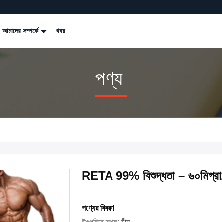
আমাদের সম্পর্কে
খবর
পণ্য
RETA 99% বিশুদ্ধতা – ৬০মিগ্রা
পণ্যের বিবরণ
উৎপত্তি স্থল:
চীন