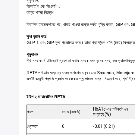
গ্লুকাগন.
জিআইপি এবং জিএলপি-১
রক্তে শর্করা নিয়ন্ত্রণ
রিতালিন ইনজেকশনের পর, খাবার খাওয়া রক্তে শর্করা বৃদ্ধি করবে, GIP এবং GLP
ক্ষুধা হ্রাস করে
GLP-1 এবং GIP ক্ষুধা প্রভাবিত করে। তারা গ্যাস্ট্রিক খালি (জিই) বিলম্বিত 
গ্লুকাগন
দীর্ঘ সময় কার্বোহাইড্রেট গ্রহণ না করার সময় (যেমন ঘুমের সময়, কম ক্যালোরিয
RETA পাউডার অন্যান্য ওজন কমানোর ওষুধ যেমন Saxenda, Mounjaro এবং We
একটি বহুমুখী পদ্ধতি প্রদান করেরক্তে গ্লুকোজের মাত্রা নিয়ন্ত্রণ করে, গ্যাস্ট্
টাইপ ২ ডায়াবেটিসে RETA
HbA1c-এর পরিবর্তন ২৪
গ্রুপ
ডোজ (এমজি)
সপ্তাহে (%)
প্লেসবো
0
-0.01 (0.21)