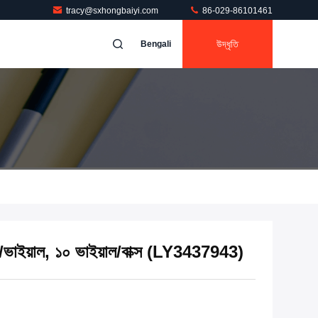
tracy@sxhongbaiyi.com
86-029-86101461
উদ্ধৃতি
Bengali
/ভাইয়াল, ১০ ভাইয়াল/বাক্স (LY3437943)