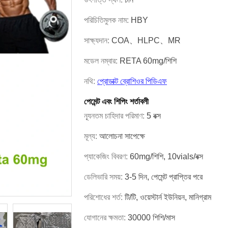
পরিচিতিমুলক নাম:
HBY
সাক্ষ্যদান:
COA、HLPC、MR
মডেল নম্বার:
RETA 60mg/শিশি
নথি:
প্রোডাক্ট ব্রোশিওর পিডিএফ
পেমেন্ট এবং শিপিং শর্তাবলী
ন্যূনতম চাহিদার পরিমাণ:
5 বক্স
মূল্য:
আলোচনা সাপেক্ষে
প্যাকেজিং বিবরণ:
60mg/শিশি, 10vials/বক্স
ডেলিভারি সময়:
3-5 দিন, পেমেন্ট প্রাপ্তির পরে
পরিশোধের শর্ত:
টি/টি, ওয়েস্টার্ন ইউনিয়ন, মানিগ্রাম
যোগানের ক্ষমতা:
30000 শিশি/মাস