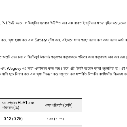
-1 তৈরি করবে, যা ইনসুলিন স্রাবকে উদ্দীপিত করে এবং রক্তে ইনসুলিনের মাত্রা বৃদ্ধি করে,রক্তে 
করে, ক্ষুধা হ্রাস করে এবং Satiety বৃদ্ধি করে, এইভাবে খাদ্য গ্রহণ হ্রাস এবং ওজন হ্রাস অর্জন
ুক্ত ডায়েট মেনে চলা বা বিরতিপূর্ণ উপবাস) গ্লুকাগন গ্লুকোজকে শক্তির জন্য গ্লুকোজে ভাগ করে দেয়
govy এর মতো একইভাবে কাজ করে। তবে এটি তিনটি হরমোন দ্বারা প্রভাবিত হয়।এই অনন্য কার্য
রিক খালি হতে বিলম্ব করে এবং ক্ষুধা নিয়ন্ত্রণ করে,স্থূলতা এবং সম্পর্কিত বিপাকীয় ব্যাধিগুলির বির
৩৬ সপ্তাহে HbA1c এর
ওজন পরিবর্তন (কেজি)
পরিবর্তন (%)
-0.13 (0.25)
-০.৫৪ (০.৭৩)