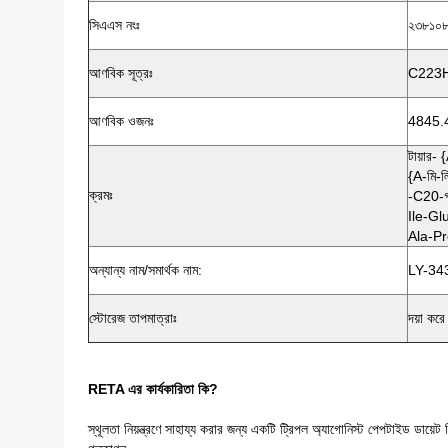
সিএএস নংঃ
২৩৮১০৮
আণবিক সূত্রঃ
C223
আণবিক ওজনঃ
4845.
টায়ার- 
{α-মি-ল
ক্রমঃ
-C20-গ
Ile-Gl
Ala-P
অন্যান্য নাম/সমার্থক নাম:
LY-34
স্টোরেজ তাপমাত্রাঃ
দয়া কর
RETA এর কার্যকারিতা কি?
স্থূলতা নিয়ন্ত্রণে সাহায্য করার জন্য একটি ট্রিপল অ্যাগোনিস্ট পেপটাইড ডা