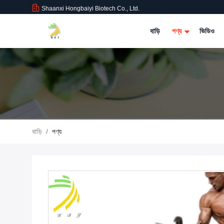
Shaanxi Hongbaiyi Biotech Co., Ltd.
বাড়ি
পণ্য
ভিডিও
বাড়ি
/
পণ্য