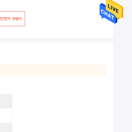
াযোগ করুন