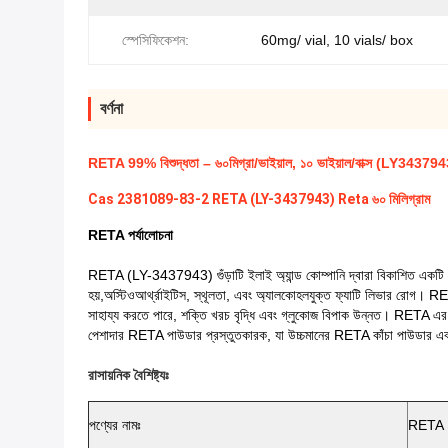
স্পেসিফিকেশন:
60mg/ vial, 10 vials/ box
বর্ণনা
RETA 99% বিশুদ্ধতা – ৬০মিগ্রা/ভাইয়াল, ১০ ভাইয়াল/বাক্স (LY343794
Cas 2381089-83-2 RETA (LY-3437943) Reta ৬০ মিলিগ্রাম
RETA পর্যালোচনা
RETA (LY-3437943) গুঁড়াটি ইলাই অ্যান্ড কোম্পানি দ্বারা বিকাশিত একটি ওজন হ্
হয়,অস্টিওআর্থ্রাইটিস, স্থূলতা, এবং অ্যালকোহলযুক্ত ফ্যাটি লিভার রোগ। 
সাহায্য করতে পারে, শক্তি খরচ বৃদ্ধি এবং গ্লুকোজ বিপাক উন্নত। RETA এ
পেশাদার RETA পাউডার প্রস্তুতকারক, যা উচ্চমানের RETA কাঁচা পাউডার এব
রাসায়নিক বৈশিষ্ট্যঃ
পণ্যের নামঃ
RETA