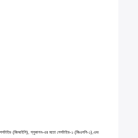
বিটারি পেপটাইড (জিআইপি), গ্লুকাগন-এর মতো পেপটাইড-১ (জিএলপি-১),এবং