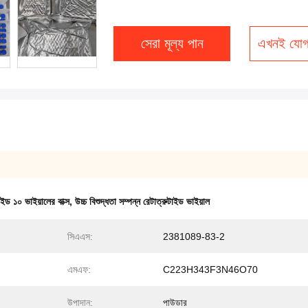
সেরা মূল্য পান
এখনই যোগ
াইড ১০ ভাইয়ালের বাক্স
,
উচ্চ বিশুদ্ধতা সম্পন্ন রেটাত্রুটাইড ভাইয়াল
সিএএস:
2381089-83-2
এমএফ:
C223H343F3N46O70
উপাদান:
পাউডার