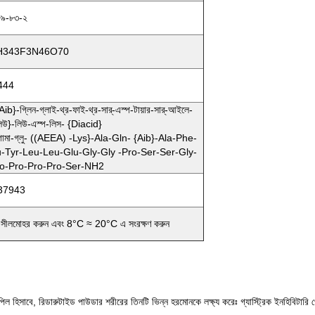
৯-৮৩-২
H343F3N46O70
444
{Aib}-গ্লিন-গ্লাই-থ্র-ফাই-থ্র-সার্-এস্প-টায়ার-সার্-আইলে-
িউ}-লিউ-এস্প-লিস- {diacid}
ামা-গ্লু- ((AEEA) -Lys}-Ala-Gln- {Aib}-Ala-Phe-
u-Tyr-Leu-Leu-Glu-Gly-Gly -Pro-Ser-Ser-Gly-
ro-Pro-Pro-Pro-Ser-NH2
37943
ে সীলমোহর করুন এবং 8°C ≈ 20°C এ সংরক্ষণ করুন
য়েট পিল হিসাবে, রিডারুটাইড পাউডার শরীরের তিনটি ভিন্ন হরমোনকে লক্ষ্য করেঃ গ্যাস্ট্রিক ইনহি