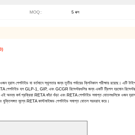
MOQ::
5 বক্স
3)
রাস পেপটাইড যা বর্তমানে স্থূলতার জন্য তৃতীয় পর্যায়ের ক্লিনিকাল পরীক্ষায় রয়েছে। এটি টাইপ 2 ড
RETA পেপটাইড হল GLP-1, GIP, এবং GCGR রিসেপ্টরগুলির জন্য একটি ট্রিপল হরমোন রিসেপ্টর অ্যা
র এই অনন্য কর্ম প্রক্রিয়া RETA কাঁচা গুঁড়া এবং RETA পেপটাইড সমাপ্ত বোতলগুলিকে ওজন হ
ং যুক্তিসঙ্গত মূল্যে RETA কাস্টমাইজড পেপটাইড সমাপ্ত বোতল সরবরাহ করে।